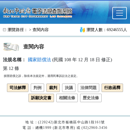
跳至主要內容
瀏覽路徑： >
查閱內容
瀏覽人數：69246555人
查閱內容
法規名稱：
國家賠償法
(民國 108 年 12 月 18 日 修正)
第 12 條
司法解釋
判例
裁判
決議
法律問題
行政函釋
訴願決定書
相關法條
歷史法條
地 址：(220242)新北市板橋區中山路1段161號
電 話：總機1999 (新北市專用) 或 (02)2960-3456