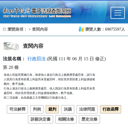
跳至主要內容
瀏覽路徑： >
查閱內容
瀏覽人數：69075597人
查閱內容
法規名稱：
行政罰法
(民國 111 年 06 月 15 日 修正)
第 20 條
為他人利益而實施行為，致使他人違反行政法上義務應受處罰者，該行為

人因其行為受有財產上利益而未受處罰時，得於其所受財產上利益價值範

圍內，酌予追繳。

行為人違反行政法上義務應受處罰，他人因該行為受有財產上利益而未受

處罰時，得於其所受財產上利益價值範圍內，酌予追繳。

前二項追繳，由為裁處之主管機關以行政處分為之。
司法解釋
判例
裁判
決議
法律問題
行政函釋
訴願決定書
相關法條
歷史法條