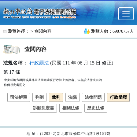
跳至主要內容
瀏覽路徑： >
查閱內容
瀏覽人數：69070757人
查閱內容
法規名稱：
行政罰法
(民國 111 年 06 月 15 日 修正)
第 17 條
中央或地方機關或其他公法組織違反行政法上義務者，依各該法律或自治

條例規定處罰之。
司法解釋
判例
裁判
決議
法律問題
行政函釋
訴願決定書
相關法條
歷史法條
地 址：(220242)新北市板橋區中山路1段161號