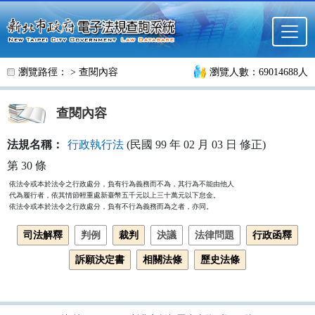
跳至主要內容
瀏覽路徑： >
查閱內容
瀏覽人數：69014688人
查閱內容
法規名稱：
行政執行法
(民國 99 年 02 月 03 日 修正)
第 30 條
依法令或本於法令之行政處分，負有行為義務而不為，其行為不能由他人

代為履行者，依其情節輕重處新臺幣五千元以上三十萬元以下怠金。

依法令或本於法令之行政處分，負有不行為義務而為之者，亦同。
司法解釋
判例
裁判
決議
法律問題
行政函釋
訴願決定書
相關法條
歷史法條