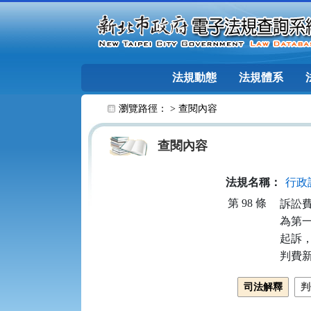
跳至主要內容
法規動態
法規體系
:::
瀏覽路徑： >
查閱內容
查閱內容
法規名稱：
行政
第 98 條
訴訟
為第
起訴
判費
司法解釋
判