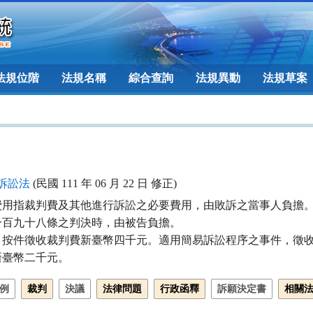
法規位階
法規名稱
綜合查詢
法規異動
法規草案
訴訟法
(民國 111 年 06 月 22 日 修正)
費用指裁判費及其他進行訴訟之必要費用，由敗訴之當事人負擔。
一百九十八條之判決時，由被告負擔。

，按件徵收裁判費新臺幣四千元。適用簡易訴訟程序之事件，徵收
新臺幣二千元。
例
裁判
決議
法律問題
行政函釋
訴願決定書
相關