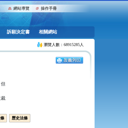
:::
網站導覽
操作手冊
訴願決定書
相關網站
瀏覽人數：68915285人
但

裁

法條
歷史法條