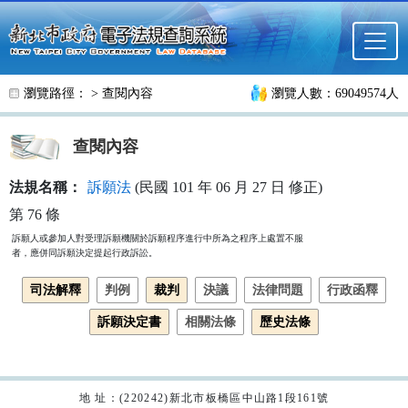
跳至主要內容
瀏覽路徑： >
查閱內容
瀏覽人數：69049574人
查閱內容
法規名稱：
訴願法
(民國 101 年 06 月 27 日 修正)
第 76 條
訴願人或參加人對受理訴願機關於訴願程序進行中所為之程序上處置不服

者，應併同訴願決定提起行政訴訟。
司法解釋
判例
裁判
決議
法律問題
行政函釋
訴願決定書
相關法條
歷史法條
地 址：(220242)新北市板橋區中山路1段161號