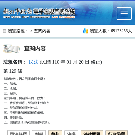
跳至主要內容
瀏覽路徑： >
查閱內容
瀏覽人數：69123256人
查閱內容
法規名稱：
民法
(民國 110 年 01 月 20 日 修正)
第 129 條
消滅時效，因左列事由而中斷：

一、請求。

二、承認。

三、起訴。

左列事項，與起訴有同一效力：

一、依督促程序，聲請發支付命令。

二、聲請調解或提付仲裁。

三、申報和解債權或破產債權。

四、告知訴訟。

五、開始執行行為或聲請強制執行。
司法解釋
判例
裁判
決議
法律問題
行政函釋