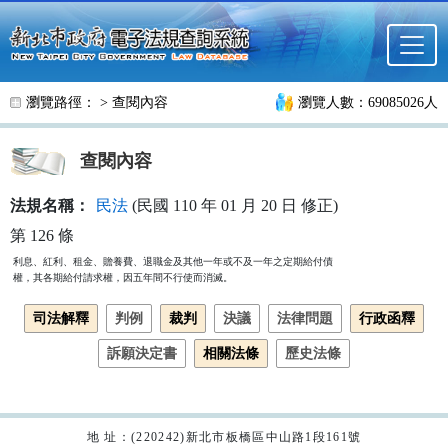
跳至主要內容
瀏覽路徑： >
查閱內容
瀏覽人數：69085026人
查閱內容
法規名稱：
民法
(民國 110 年 01 月 20 日 修正)
第 126 條
利息、紅利、租金、贍養費、退職金及其他一年或不及一年之定期給付債

權，其各期給付請求權，因五年間不行使而消滅。
司法解釋
判例
裁判
決議
法律問題
行政函釋
訴願決定書
相關法條
歷史法條
地 址：(220242)新北市板橋區中山路1段161號