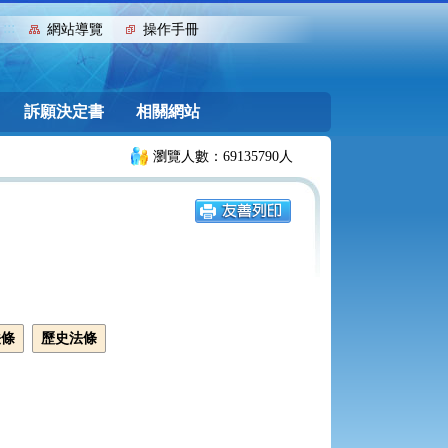
:::
網站導覽
操作手冊
訴願決定書
相關網站
瀏覽人數：69135790人
法條
歷史法條