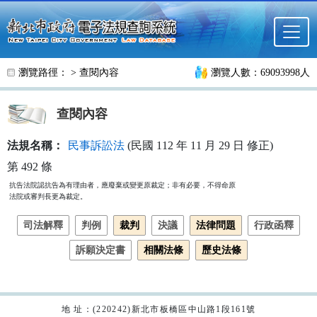
跳至主要內容
瀏覽路徑： >
查閱內容
瀏覽人數：69093998人
查閱內容
法規名稱：
民事訴訟法
(民國 112 年 11 月 29 日 修正)
第 492 條
抗告法院認抗告為有理由者，應廢棄或變更原裁定；非有必要，不得命原

法院或審判長更為裁定。
司法解釋
判例
裁判
決議
法律問題
行政函釋
訴願決定書
相關法條
歷史法條
地 址：(220242)新北市板橋區中山路1段161號