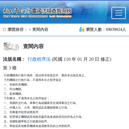
跳至主要內容
瀏覽路徑： >
查閱內容
瀏覽人數：69039024人
查閱內容
法規名稱：
行政程序法
(民國 110 年 01 月 20 日 修正)
第 3 條
行政機關為行政行為時，除法律另有規定外，應依本法規定為之。

下列機關之行政行為，不適用本法之程序規定：

一、各級民意機關。

二、司法機關。

三、監察機關。

下列事項，不適用本法之程序規定：

一、有關外交行為、軍事行為或國家安全保障事項之行為。

二、外國人出、入境、難民認定及國籍變更之行為。

三、刑事案件犯罪偵查程序。

四、犯罪矯正機關或其他收容處所為達成收容目的所為之行為。

五、有關私權爭執之行政裁決程序。

六、學校或其他教育機構為達成教育目的之內部程序。
