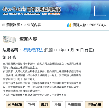
跳至主要內容
瀏覽路徑： >
查閱內容
瀏覽人數：69087304人
查閱內容
法規名稱：
行政程序法
(民國 110 年 01 月 20 日 修正)
第 14 條
數行政機關於管轄權有爭議時，由其共同上級機關決定之，無共同上級機

關時，由各該上級機關協議定之。

前項情形，人民就其依法規申請之事件，得向共同上級機關申請指定管轄

，無共同上級機關者，得向各該上級機關之一為之。受理申請之機關應自

請求到達之日起十日內決定之。

在前二項情形未經決定前，如有導致國家或人民難以回復之重大損害之虞

時，該管轄權爭議之一方，應依當事人申請或依職權為緊急之臨時處置，

並應層報共同上級機關及通知他方。

人民對行政機關依本條所為指定管轄之決定，不得聲明不服。
司法解釋
判例
裁判
決議
法律問題
行政函釋