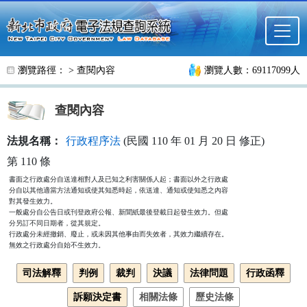
跳至主要內容
瀏覽路徑： >
查閱內容
瀏覽人數：69117099人
查閱內容
法規名稱：
行政程序法
(民國 110 年 01 月 20 日 修正)
第 110 條
書面之行政處分自送達相對人及已知之利害關係人起；書面以外之行政處

分自以其他適當方法通知或使其知悉時起，依送達、通知或使知悉之內容

對其發生效力。

一般處分自公告日或刊登政府公報、新聞紙最後登載日起發生效力。但處

分另訂不同日期者，從其規定。

行政處分未經撤銷、廢止，或未因其他事由而失效者，其效力繼續存在。

無效之行政處分自始不生效力。
司法解釋
判例
裁判
決議
法律問題
行政函釋
訴願決定書
相關法條
歷史法條