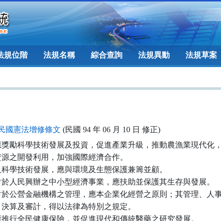
法規位階
法規名稱
綜合查詢
法規異動
法規草案
民國憲法增修條文
(民國 94 年 06 月 10 日 修正)
應獎勵科學技術發展及投資，促進產業升級，推動農漁業現代化，
資源之開發利用，加強國際經濟合作。

及科學技術發展，應與環境及生態保護兼籌並顧。

對於人民興辦之中小型經濟事業，應扶助並保護其生存與發展。

對於公營金融機構之管理，應本企業化經營之原則；其管理、人事
、決算及審計，得以法律為特別之規定。

應推行全民健康保險，並促進現代和傳統醫藥之研究發展。
