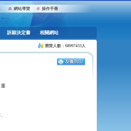
:::
網站導覽
操作手冊
訴願決定書
相關網站
瀏覽人數：68997433人
重

、
