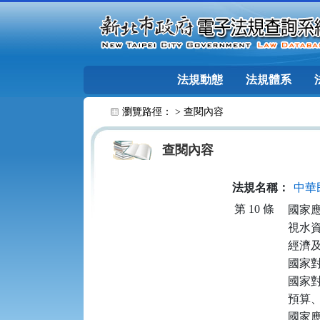
跳至主要內容
法規動態
法規體系
:::
瀏覽路徑： >
查閱內容
查閱內容
法規名稱：
中華
第 10 條
國家
視水
經濟
國家
國家
預算
國家