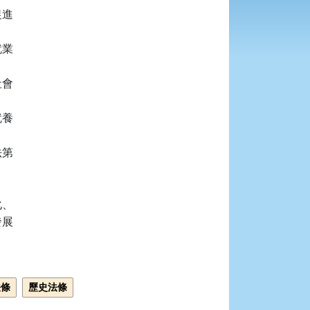
進

業

會

養

第

、

展

法條
歷史法條