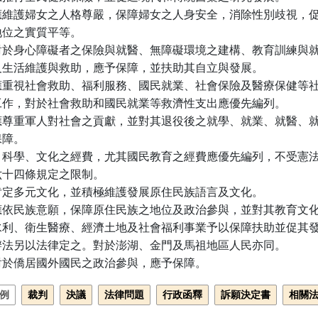
應維護婦女之人格尊嚴，保障婦女之人身安全，消除性別歧視，促
位之實質平等。

對於身心障礙者之保險與就醫、無障礙環境之建構、教育訓練與就
及生活維護與救助，應予保障，並扶助其自立與發展。

應重視社會救助、福利服務、國民就業、社會保險及醫療保健等社
工作，對於社會救助和國民就業等救濟性支出應優先編列。

應尊重軍人對社會之貢獻，並對其退役後之就學、就業、就醫、就
障。

、科學、文化之經費，尤其國民教育之經費應優先編列，不受憲法
十四條規定之限制。

肯定多元文化，並積極維護發展原住民族語言及文化。

應依民族意願，保障原住民族之地位及政治參與，並對其教育文化
水利、衛生醫療、經濟土地及社會福利事業予以保障扶助並促其發
辦法另以法律定之。對於澎湖、金門及馬祖地區人民亦同。

對於僑居國外國民之政治參與，應予保障。
例
裁判
決議
法律問題
行政函釋
訴願決定書
相關