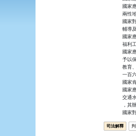
國家
兩性地
國家
輔導
國家
福利
國家
予以保
教育
一百六
國家
國家
交通
，其
國家
司法解釋
判