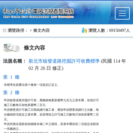
跳至主要內容
瀏覽路徑： >
條文內容
瀏覽人數：69150497人
條文內容
法規名稱：
新北市核發道路挖掘許可收費標準
(民國 114 年
02 月 26 日 修正)
第 1 條
本標準依規費法第十條第一項規定訂定之。
第 2 條
申請核發道路挖掘許可者，應繳納每案新臺幣九百元之基本費，並按許可

施工日數每日加收新臺幣二百元。

申請變更原許可施工日期或續行施工者，應按申請變更或續行之次數，每

次繳納前項規定之基本費，並按增加之許可施工日數每日加收新臺幣二百

元。

申請挖掘全面銑刨加鋪後未滿二年之路段，其基本費依前二項規定金額加

一倍繳納之。
