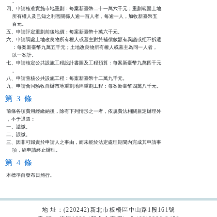
    。

四、申請核准實施市地重劃：每案新臺幣二十一萬六千元；重劃範圍土地

    所有權人及已知之利害關係人逾一百人者，每逾一人，加收新臺幣五

    百元。

五、申請評定重劃前後地價：每案新臺幣十萬六千元。

六、申請調處土地改良物所有權人或墓主對於補償數額有異議或拒不拆遷

    ：每案新臺幣九萬五千元；土地改良物所有權人或墓主為同一人者，

    以一案計。

七、申請核定公共設施工程設計書圖及工程預算：每案新臺幣九萬四千元

    。

八、申請查核公共設施工程：每案新臺幣十二萬九千元。

九、申請會同驗收自辦市地重劃地區重劃工程：每案新臺幣四萬八千元。
第 3 條
前條各項費用經繳納後，除有下列情形之一者，依規費法相關規定辦理外

，不予退還：

一、溢繳。

二、誤繳。

三、因非可歸責於申請人之事由，而未能於法定處理期間內完成其申請事

    項，經申請終止辦理。
第 4 條
本標準自發布日施行。
地 址：(220242)新北市板橋區中山路1段161號