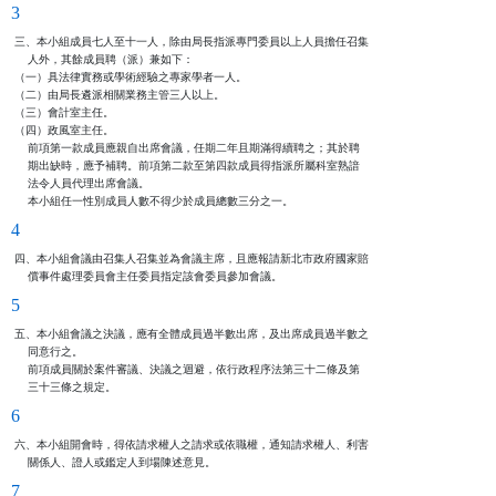
3
三、本小組成員七人至十一人，除由局長指派專門委員以上人員擔任召集

    人外，其餘成員聘（派）兼如下：

（一）具法律實務或學術經驗之專家學者一人。

（二）由局長遴派相關業務主管三人以上。

（三）會計室主任。

（四）政風室主任。

    前項第一款成員應親自出席會議，任期二年且期滿得續聘之；其於聘

    期出缺時，應予補聘。前項第二款至第四款成員得指派所屬科室熟諳

    法令人員代理出席會議。

    本小組任一性別成員人數不得少於成員總數三分之一。
4
四、本小組會議由召集人召集並為會議主席，且應報請新北市政府國家賠

    償事件處理委員會主任委員指定該會委員參加會議。
5
五、本小組會議之決議，應有全體成員過半數出席，及出席成員過半數之

    同意行之。

    前項成員關於案件審議、決議之迴避，依行政程序法第三十二條及第

    三十三條之規定。
6
六、本小組開會時，得依請求權人之請求或依職權，通知請求權人、利害

    關係人、證人或鑑定人到場陳述意見。
7