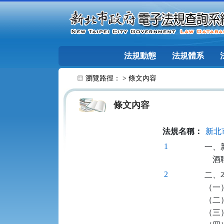
跳至主要內容
法規動態
法規體系
:::
瀏覽路徑： >
條文內容
條文內容
法規名稱：
新北
1
一、
  
2
二、
（一
（二
（三