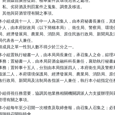
）菸酒媒體廣告促銷、檢舉案件及環境危害之處理。

）私、劣菸酒及刑罰案件之蒐集、調查及移送。

）其他與菸酒管理有關之事項。
本小組成員十一人，其中一人為召集人，由本府秘書長兼任，其餘
  員十人，由本府財政局（以下簡稱本局）、衛生局、警察局、環境保
  護局、經濟發展局、農業局、消防局、原住民族行政局、新聞局及法
 制局代表各一人兼任。

  前項成員之單一性別人數不得少於三分之一。
本小組置執行秘書一人，由本局局長兼任，承召集人之命，綜理本
  組事務；置秘書一人，由本局菸酒金融科科長兼任，襄助執行秘書處
  理事務；置幹事十五人，分別由本局指派四人，本府衛生局及警察局
  各指派二人，本府環境保護局、經濟發展局、農業局、消防局、原住
  民族行政局、新聞局及法制局各指派一人兼任，執行本小組指定任務
  本小組得視任務需要，協調其他業務相關機關調派人力支援辦理與菸
 酒管理有關之事項。
本小組每年至少召開一次稽查及取締會報，由召集人召集之；必要
 ，得隨時召開臨時會。
