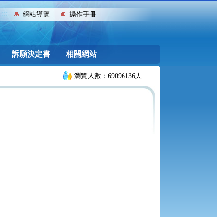
:::
網站導覽
操作手冊
訴願決定書
相關網站
瀏覽人數：69096136人