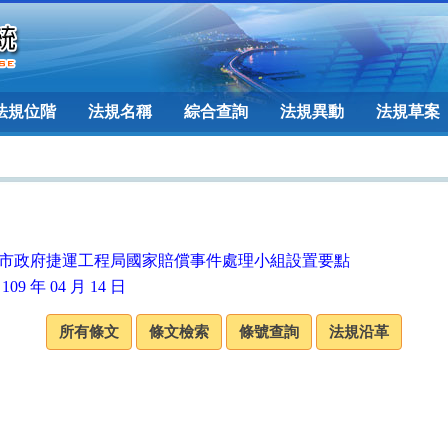
法規位階
法規名稱
綜合查詢
法規異動
法規草案
市政府捷運工程局國家賠償事件處理小組設置要點
109 年 04 月 14 日