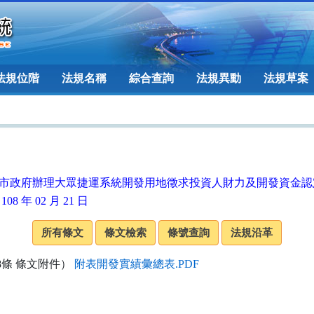
法規位階
法規名稱
綜合查詢
法規異動
法規草案
市政府辦理大眾捷運系統開發用地徵求投資人財力及開發資金認
108 年 02 月 21 日
8條 條文附件）
附表開發實績彙總表.PDF