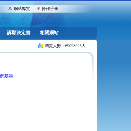
:::
網站導覽
操作手冊
訴願決定書
相關網站
瀏覽人數：69098925人
定基準