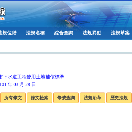
法規位階
法規名稱
綜合查詢
法規異動
法規草案
市下水道工程使用土地補償標準
01 年 03 月 28 日