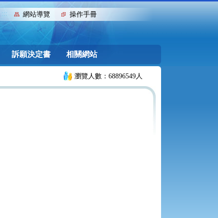
:::
網站導覽
操作手冊
訴願決定書
相關網站
瀏覽人數：68896549人