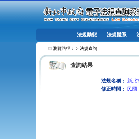
跳至主要內容
法規動態
法規體系
:::
瀏覽路徑： >
法規查詢
查詢結果
法規名稱：
新北
修正時間：
民國 1