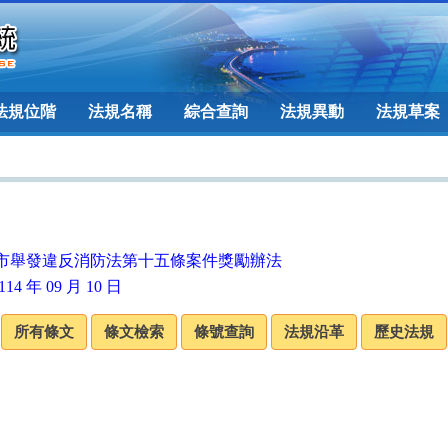
法規位階
法規名稱
綜合查詢
法規異動
法規草案
市舉發違反消防法第十五條案件獎勵辦法
14 年 09 月 10 日