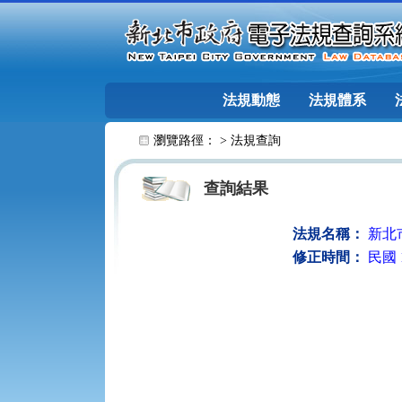
跳至主要內容
法規動態
法規體系
:::
瀏覽路徑： >
法規查詢
查詢結果
法規名稱：
新北
修正時間：
民國 1