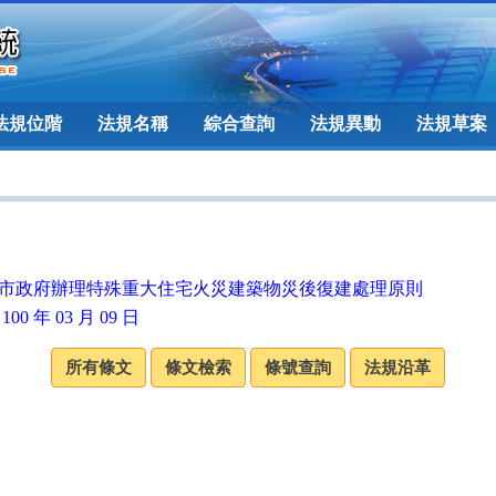
法規位階
法規名稱
綜合查詢
法規異動
法規草案
市政府辦理特殊重大住宅火災建築物災後復建處理原則
100 年 03 月 09 日