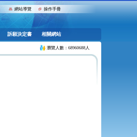
:::
網站導覽
操作手冊
訴願決定書
相關網站
瀏覽人數：68960688人