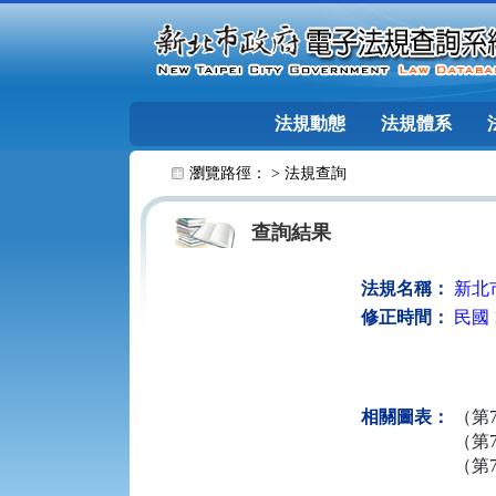
跳至主要內容
法規動態
法規體系
:::
瀏覽路徑： >
法規查詢
查詢結果
法規名稱：
新北
修正時間：
民國 1
相關圖表：
（第
（第
（第