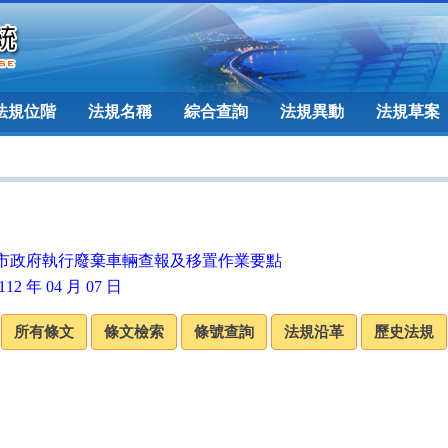
法規位階
法規名稱
綜合查詢
法規異動
法規草案
市政府執行廢棄車輛查報及移置作業要點
12 年 04 月 07 日