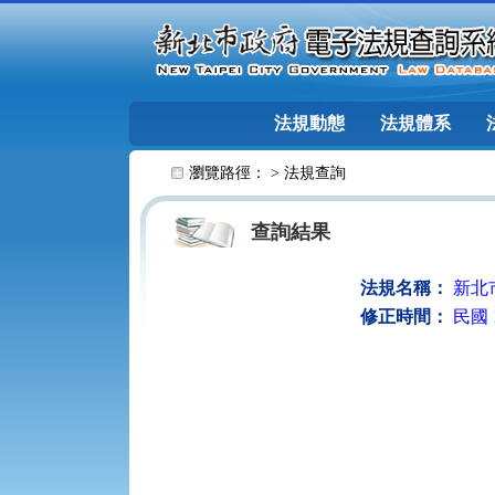
跳至主要內容
法規動態
法規體系
:::
瀏覽路徑： >
法規查詢
查詢結果
法規名稱：
新北
修正時間：
民國 1