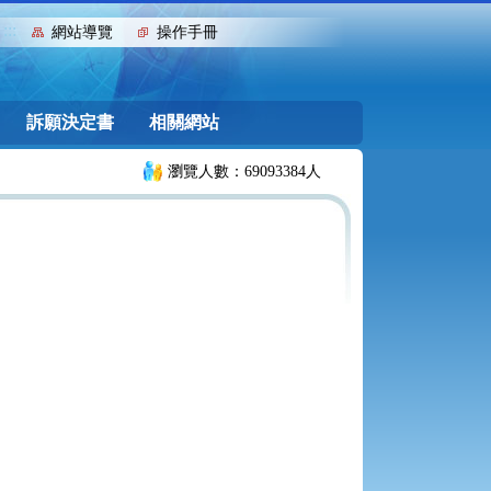
:::
網站導覽
操作手冊
訴願決定書
相關網站
瀏覽人數：69093384人