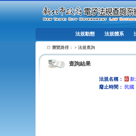
跳至主要內容
法規動態
法規體系
:::
瀏覽路徑： >
法規查詢
查詢結果
法規名稱：
新
廢止時間：
民國 1