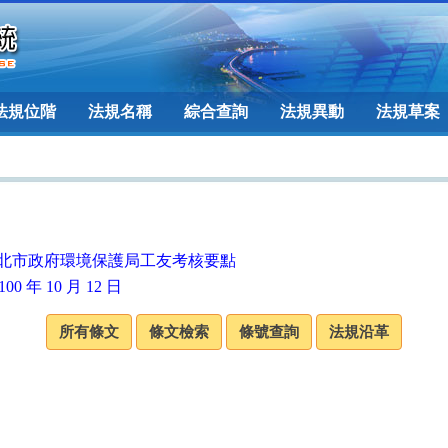
法規位階
法規名稱
綜合查詢
法規異動
法規草案
北市政府環境保護局工友考核要點
00 年 10 月 12 日