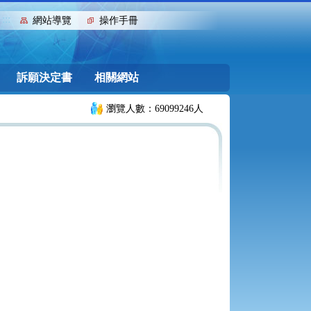
:::
網站導覽
操作手冊
訴願決定書
相關網站
瀏覽人數：69099246人