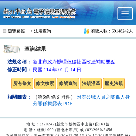
跳至主要內容
瀏覽路徑： >
法規查詢
瀏覽人數：69148242人
查詢結果
法規名稱：
新北市政府辦理低碳社區改造補助要點
修正時間：
民國 114 年 01 月 14 日
相關圖表：
（第6條 條文附件）
附表公職人員之關係人身
分關係揭露表.PDF
地 址：(220242)新北市板橋區中山路1段161號
電 話：總機1999 (新北市專用) 或 (02)2960-3456
為民服務時間：週一至週五 08:30~12:30 13:30~17:30(國定假日除外)