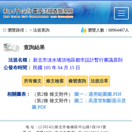
跳至主要內容
瀏覽路徑： >
法規查詢
瀏覽人數：68964407人
查詢結果
法規名稱：
新北市淡水埔頂地區都市設計暫行審議原則
公發布時間：
民國 105 年 04 月 15 日
相關圖表：
（第2條 條文附件）
圖一：適用範圍圖.PDF
（第2條 條文附件）
圖二：高度管制斷面示意
圖.PDF
地 址：(220242)新北市板橋區中山路1段161號