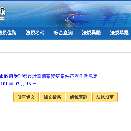
法規位階
法規名稱
綜合查詢
法規異動
法規草案
市政府受理都市計畫個案變更案件審查作業規定
101 年 03 月 15 日