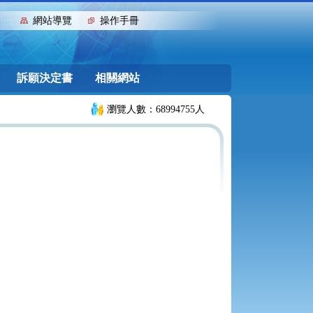
:::
網站導覽
操作手冊
訴願決定書
相關網站
瀏覽人數：68994755人