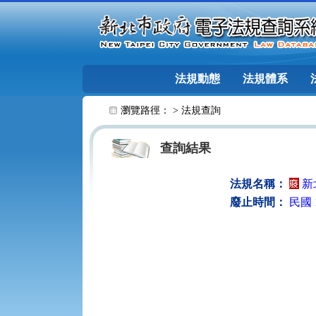
跳至主要內容
法規動態
法規體系
:::
瀏覽路徑： >
法規查詢
查詢結果
法規名稱：
新
廢止時間：
民國 1