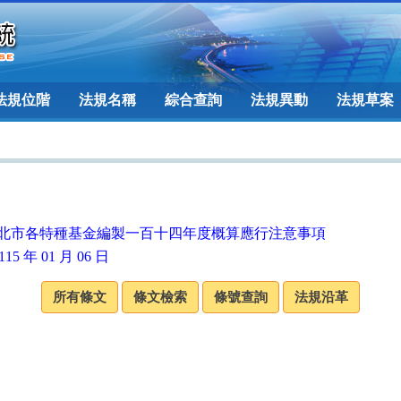
法規位階
法規名稱
綜合查詢
法規異動
法規草案
北市各特種基金編製一百十四年度概算應行注意事項
15 年 01 月 06 日