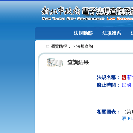
跳至主要內容
法規動態
法規體系
:::
瀏覽路徑： >
法規查詢
查詢結果
法規名稱：
新
廢止時間：
民國 1
相關圖表：
（第
表.P