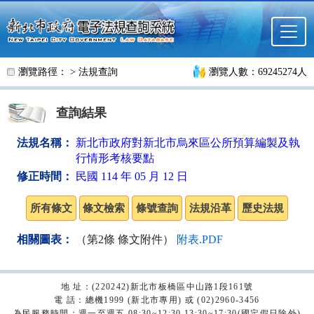
跳至主要內容
瀏覽路徑： >
法規查詢
瀏覽人數：69245274人
查詢結果
法規名稱：
新北市政府對新北市烏來區公所預算編製及執
行情形考核要點
修正時間：
民國 114 年 05 月 12 日
相關圖表：
（第2條 條文附件）
附表.PDF
地 址：(220242)新北市板橋區中山路1段161號
電 話：總機1999 (新北市專用) 或 (02)2960-3456
為民服務時間：週一至週五 08:30~12:30 13:30~17:30(國定假日除外)