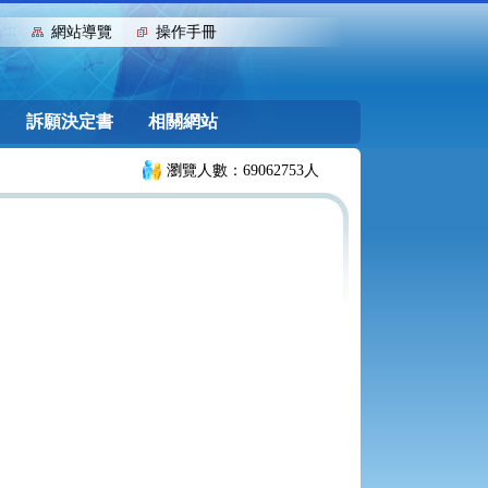
:::
網站導覽
操作手冊
訴願決定書
相關網站
瀏覽人數：69062753人