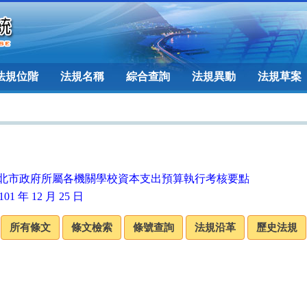
法規位階
法規名稱
綜合查詢
法規異動
法規草案
北市政府所屬各機關學校資本支出預算執行考核要點
01 年 12 月 25 日