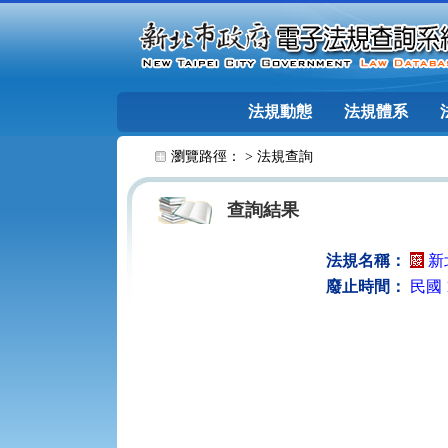
跳至主要內容
法規動態
法規體系
:::
瀏覽路徑： >
法規查詢
查詢結果
法規名稱：
新
廢止時間：
民國 1