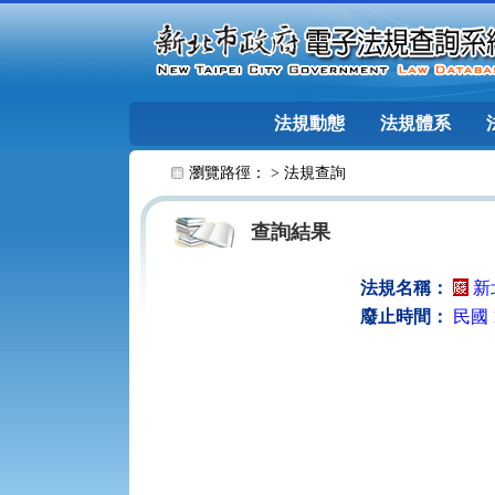
跳至主要內容
法規動態
法規體系
:::
瀏覽路徑： >
法規查詢
查詢結果
法規名稱：
新
廢止時間：
民國 1