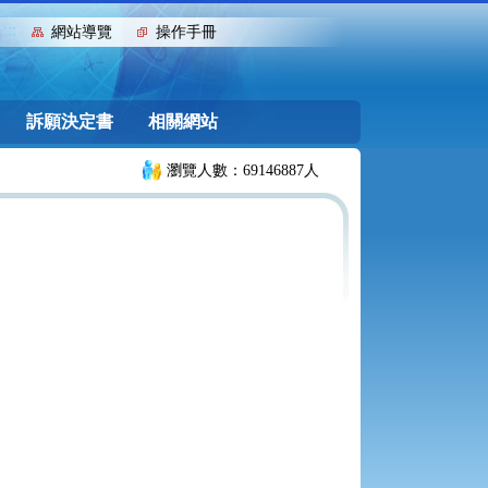
:::
網站導覽
操作手冊
訴願決定書
相關網站
瀏覽人數：69146887人