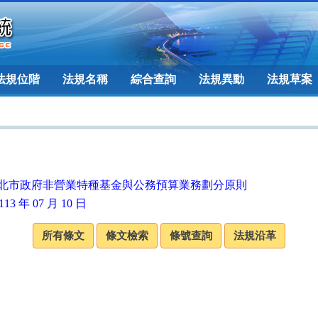
法規位階
法規名稱
綜合查詢
法規異動
法規草案
北市政府非營業特種基金與公務預算業務劃分原則
13 年 07 月 10 日