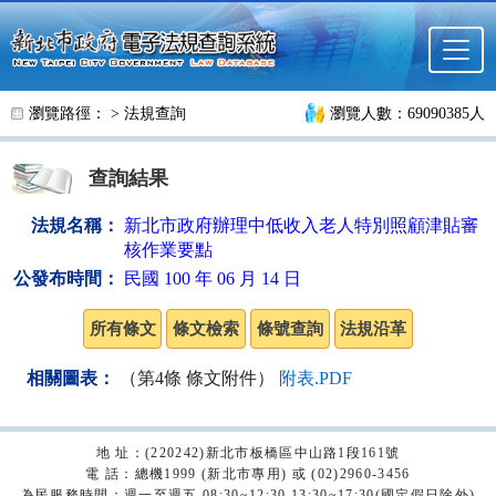
跳至主要內容
瀏覽路徑： >
法規查詢
瀏覽人數：69090385人
查詢結果
法規名稱：
新北市政府辦理中低收入老人特別照顧津貼審
核作業要點
公發布時間：
民國 100 年 06 月 14 日
相關圖表：
（第4條 條文附件）
附表.PDF
地 址：(220242)新北市板橋區中山路1段161號
電 話：總機1999 (新北市專用) 或 (02)2960-3456
為民服務時間：週一至週五 08:30~12:30 13:30~17:30(國定假日除外)