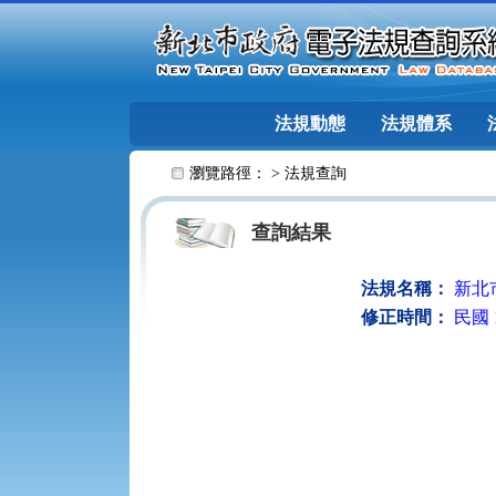
跳至主要內容
法規動態
法規體系
:::
瀏覽路徑： >
法規查詢
查詢結果
法規名稱：
新北
修正時間：
民國 1