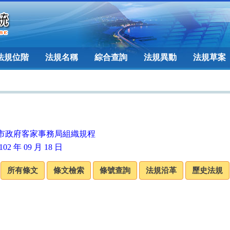
法規位階
法規名稱
綜合查詢
法規異動
法規草案
市政府客家事務局組織規程
02 年 09 月 18 日