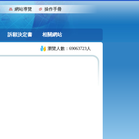
:::
網站導覽
操作手冊
訴願決定書
相關網站
瀏覽人數：69063723人