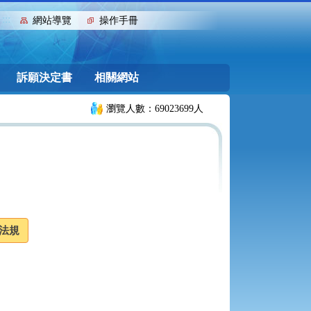
:::
網站導覽
操作手冊
訴願決定書
相關網站
瀏覽人數：69023699人