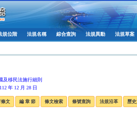
法規位階
法規名稱
綜合查詢
法規異動
法規草案
國及移民法施行細則
12 年 12 月 28 日