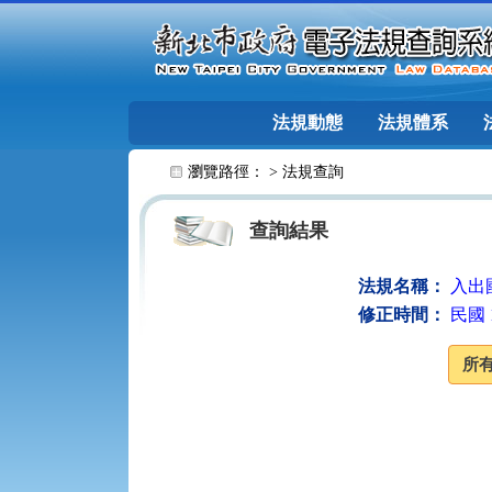
跳至主要內容
法規動態
法規體系
:::
瀏覽路徑： >
法規查詢
查詢結果
法規名稱：
入出
修正時間：
民國 1