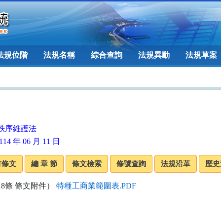
法規位階
法規名稱
綜合查詢
法規異動
法規草案
秩序維護法
14 年 06 月 11 日
18條 條文附件）
特種工商業範圍表.PDF