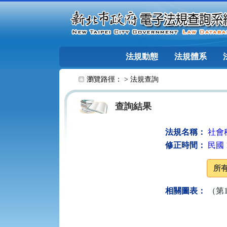
跳至主要內容
法規動態
法規體系
:::
瀏覽路徑： >
法規查詢
查詢結果
法規名稱：
社會
修正時間：
民國 1
相關圖表：
（第