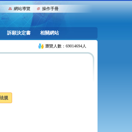
:::
網站導覽
操作手冊
訴願決定書
相關網站
瀏覽人數：69014694人