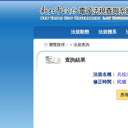
跳至主要內容
法規動態
法規體系
:::
瀏覽路徑： >
法規查詢
查詢結果
法規名稱：
兵役
修正時間：
民國 1