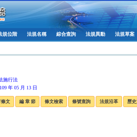
法規位階
法規名稱
綜合查詢
法規異動
法規草案
法施行法
09 年 05 月 13 日