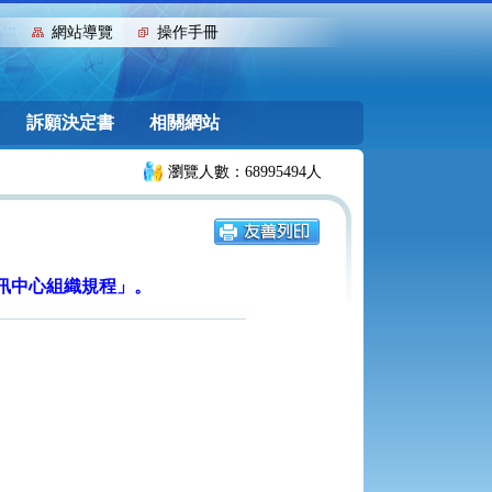
:::
網站導覽
操作手冊
訴願決定書
相關網站
瀏覽人數：68995494人
府資訊中心組織規程」。