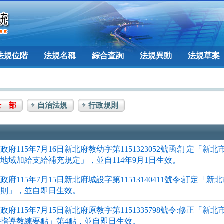
法規位階
法規名稱
綜合查詢
法規異動
法規草案
全 部
自治法規
行政規則
政府115年7月16日新北府教幼字第1151323052號函:訂定
地域加給支給補充規定」，並自114年9月1日生效。
政府115年7月15日新北府城設字第11513140411號令:訂定
原則」，並自即日生效。
政府115年7月15日新北府原教字第1151335798號令:修正
及指導教練要點」第4點，並自即日生效。