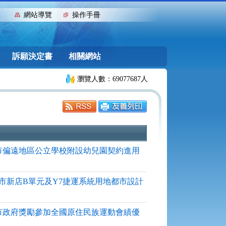
:::
網站導覽
操作手冊
訴願決定書
相關網站
瀏覽人數：69077687人
「新北市偏遠地區公立學校附設幼兒園契約進用
「新北市新店B單元及Y7捷運系統用地都市設計
「新北市政府獎勵參加全國原住民族運動會績優