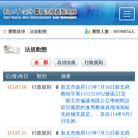
跳至主要內容
瀏覽路徑：
法規動態
瀏覽人數：69190054人
法規動態
全 部
自治法規
行政規則
公(發)布日
類別
摘要
115.07.16
行政規則
新北市政府115年7月16日新北府
教幼字第1151323052號函:訂定
「新北市偏遠地區公立學校附設
幼兒園契約進用教保員地域加給
支給補充規定」，並自114年9月1
日生效。
115.07.15
行政規則
新北市政府115年7月15日新北府