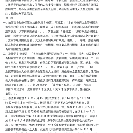
    面及相關調查筆錄顯示，案發時，劉母為一年長女性，無法抑止或控管系爭飼犬

    ，致系爭飼犬向前衝出，並與他人犬隻發生衝突，顯見當時所採取牽繩之牽引及

    控制方式，尚不足以有效管控系爭飼犬行動，致生發生危害他人犬隻之結果，準

    此，裁罰並無不當等語。

    理    由

一、按新北市動物保護自治條例第 2  條第 1  項規定：「本自治條例之主管機關為

    新北市政府（以下簡稱本府）農業局（以下簡稱本局），執行機關為本府動物保

    護防疫處（以下簡稱動保處）。」，訴願法第 13 條規定：「原行政處分機關之

    認定，以實施行政處分時之名義為準。但上級機關本於法定職權所為之行政處分

    ，交由下級機關執行者，以該上級機關為原行政處分機關。」。準此，原處分機

    關為新北市動物保護自治條例之主管機關，動保處為執行機關，本案原處分機關

    為有權限處分之機關。

二、次按第 3  條規定：「本自治條例用詞定義如下：一、動物：指犬、貓及其他人

    為飼養或管領之脊椎動物，包括經濟動物、實驗動物、寵物及其他動物。二、寵

    物：指犬、貓及其他供玩賞、伴侶之目的而飼養或管領之動物。三、飼主：指動

    物之所有人或實際管領動物之人。」、第 7  條第 1  項、第 3  項規定：「飼

    主攜帶寵物出入公共場所或公眾得出入之場所，應依寵物之體型及種類，使用鏈

    繩、箱籠或其他適當防護措施，以管控寵物行動（第 1  項）。…飼主攜帶寵物

    出入專供動物使用之場所，應依該場所使用規範辦理者，得不受第 1  項規定之

    限制（第 3  項）。」、第 20 條規定：「違反第 7  條第 1  項規定，且無同

    條第 3  項情形者，處新臺幣 3  千元以上 1  萬 5  千元以下罰鍰，並得按次

    處罰。」。

三、卷查動保處於 114  年 7  月 15 日經民眾陳情，於 114  年 7  月 13 日 18

    時 52 分許在本市○○區○○路 1  段 57 號前其所飼養之白色比熊犬外出，遭

    系爭飼犬掙脫牽繩咬傷，經新北市政府警察局三重分局以 114  年 7  月 22 日

    新北警重行字第 1143779303 號函送調查筆錄等卷證資料，遂以 114  年 7  月

    30  日新北動防保字第 1143364641 號函通知訴願人到動保處陳述意見，訴願人

    於 114  年 8  月 6  日到動保處說明，系爭飼犬當日由劉母攜帶於公共空間外

    出，原已使用鏈繩，惟因他犬接近，致使系爭飼犬受到刺激，造成系爭飼犬失控

    並掙脫牽繩咬傷他人之犬隻，此有新北市政府警察局三重分局 114  年 7  月
