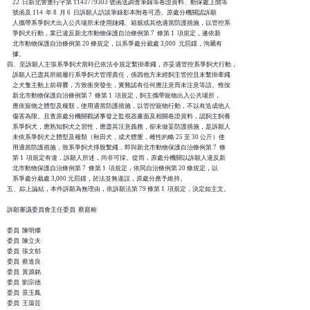
    22  日新北警重行字第 1143779303 號函送調查筆錄等卷證資料、動保處上開等

    號函及 114  年 8  月 6  日訴願人訪談筆錄影本附卷可憑。原處分機關認訴願

    人攜帶系爭飼犬出入公共場所未使用鏈繩、箱籠或其他適當防護措施，以管控系

    爭飼犬行動，業已違反新北市動物保護自治條例第 7  條第 1  項規定，遂依新

    北市動物保護自治條例第 20 條規定，以系爭處分裁處 3,000  元罰鍰，洵屬有

    據。

四、至訴願人主張系爭飼犬當時已依法令規定繫掛牽繩，亦妥適管控系爭飼犬行動，

    訴願人已盡其所能履行系爭飼犬管理責任，係因他方未經飼主管控且未繫掛牽繩

    之犬隻主動上前尋釁，方致衝突發生，實難認有任何應注意而未注意等語。惟按

    新北市動物保護自治條例第 7  條第 1  項規定，飼主攜帶寵物出入公共場所，

    應依寵物之體型及種類，使用適當防護措施，以管控寵物行動，不以有造成他人

    傷害為限。且查原處分機關觀諸事發之監視器畫面及相關卷證資料，認飼主飼養

    系爭飼犬，應熟知飼犬之習性，應盡其注意義務，卻未做妥防護措施，是訴願人

    未依系爭飼犬之體型及種類（秋田犬，成犬體重，雌性約略 25 至 30 公斤）使

    用適當防護措施，致系爭飼犬掙脫繫繩，即與新北市動物保護自治條例第 7  條

    第 1  項規定有違，訴願人所述，尚非可採。從而，原處分機關以訴願人違反新

    北市動物保護自治條例第 7  條第 1  項規定，依同自治條例第 20 條規定，以

    系爭處分裁處 3,000 元罰鍰，於法並無違誤，原處分應予維持。

五、綜上論結，本件訴願為無理由，依訴願法第 79 條第 1  項規定，決定如主文。

訴願審議委員會主任委員  蔡庭榕

委員  陳明燦

委員  陳立夫

委員  張文郁

委員  蔡進良

委員  黃源銘

委員  劉宗德

委員  景玉鳳

委員  王藹芸
