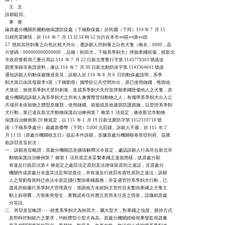
    主    文

訴願駁回。

    事    實

緣原處分機關所屬動物保護防疫處（下稱動保處）於民國（下同）114 年 7  月 15

日經民眾陳情，於 114  年 7  月 13 日 18 時 52 分許在本市○○區○○路○○段

57  號前其所飼養之白色比熊犬外出，遭訴願人所飼養之白色犬隻（喚名：0000，晶

片號碼：000000000000000 ，品種：秋田犬，下稱系爭飼犬）掙脫牽繩咬傷，經新北

市政府警察局三重分局以 114  年 7  月 22 日新北警重行字第 1143779303 號函送

調查筆錄等卷證資料，遂以 114  年 7  月 30 日新北動防保字第 1143364641 號函

通知訴願人到動保處陳述意見，訴願人於 114  年 8  月 6  日到動保處說明，系爭

飼犬當日由其母親李○英（下稱劉母）攜帶於公共空間外出，原已使用鏈繩，惟因他

犬接近，致使系爭飼犬受到刺激，造成系爭飼犬失控並掙脫牽繩咬傷他人之犬隻，原

處分機關認訴願人為系爭飼犬之所有人兼實際管領動物之人，有攜帶系爭飼犬出入公

共場所未依寵物之體型及種類，使用鏈繩、箱籠或其他適當防護措施，以管控系爭飼

犬行動，業已違反新北市動物保護自治條例第 7  條第 1  項規定，遂依新北市動物

保護自治條例第 20 條規定，以 115  年 1  月 19 日新北農防字第 1152310718 號

函（下稱系爭處分）裁處新臺幣（下同）3,000 元罰鍰。訴願人不服，於 115  年 2

月 11 日（原處分機關收文日）提起本件訴願，並據原處分機關檢卷答辯到府。茲摘

敘訴辯意旨於次：

一、訴願意旨略謂：原處分機關恣意擴張解釋法令規定，遽認訴願人行為符合新北市

    動物保護自治條例第 7  條第 1  項所規定未妥繫牽繩之違規態樣，故原處分顯

    有違反行政罰法第 4  條規定之處罰法定原則及法律保留原則之違誤，且原處分

    機關作成原處分未盡其法定舉證責任，亦有違反行政罰有責性原則之違法；訴願

    人之母劉母當時已依法令規定踐行繫掛牽繩義務，亦妥適管控系爭飼犬行動，已

    盡其所能履行系爭飼犬管理責任，係因他方未經飼主管控且未繫掛牽繩之犬隻主

    動上前尋釁，方致衝突發生，實難認有任何應注意而未注意之情形，請撤銷原處

    分等語。

二、答辯意旨略謂‥‥經查系爭飼犬為秋田犬，屬大型犬，對牽繩之強度、握持方式

    及即時控制能力之要求，均較體型小型犬為高。原處分機關經檢視事發監視器畫
