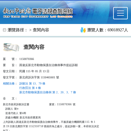
跳至主要內容
瀏覽路徑： >
查閱內容
瀏覽人數：69018927人
查閱內容
案
號：
1150070366
要
旨：
因違反新北市動物保護自治條例事件提起訴願
發文日期：
民國 115 年 05 月 13 日
發文字號：
新北府訴決字第 1150465601 號
相關法條
：
訴願法 第 13、79 條
行政罰法 第 4 條
新北市動物保護自治條例 第 2、20、3、7 條
全
文：
新北市政府訴願決定書                                  案號：1150070366  號

    訴願人  劉○

    送達代收人  劉○羚

    原處分機關  新北市政府農業局

上列訴願人因違反新北市動物保護自治條例事件，不服原處分機關民國 115  年 1

月 19 日新北農防字第 1152310718 號函所為之處分，提起訴願一案，本府依法決定

如下：
