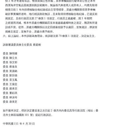
    快 3  年才寄通知等語。惟依前揭公告所載，系爭車輛如欲行駛本府公告之本市

    西濱海岸空氣品質維護區劃設範圍內，無論係汽車使用人或所有人，均應先取得

    稽查日前 1  年內排煙檢驗合格紀錄或自主管理標章，原處分機關查得系爭車輛

    確於事實欄所述時、地行經該路段無誤，且未取得排煙檢驗合格紀錄，已違反前

    揭規定。且依行政罰法第 27 條第 1  項規定，行政罰之裁處權，因 3  年期間

    之經過而消滅。惟本件原處分機關裁罰並未逾越裁處權時效之規定，難謂有所違

    誤或不當。從而，原處分機關係以法定罰鍰最低額予以裁罰，並無違誤，揆諸首

    揭條文規定，並無不合，原處分應予維持。

六、綜上論結，本件訴願為無理由，依訴願法第 79 條第 1  項規定，決定如主文。

訴願審議委員會主任委員  蔡庭榕

委員  陳明燦

委員  陳立夫

委員  張文郁

委員  蔡進良

委員  黃源銘

委員  劉宗德

委員  景玉鳳

委員  王藹芸

委員  羅承宗

委員  董鈺琪

委員  林泳玲

委員  唐美芝

如不服本決定，得於決定書送達之次日起 2  個月內向臺北高等行政法院（地址：臺

北市士林區福國路 101  號）提起行政訴訟。
