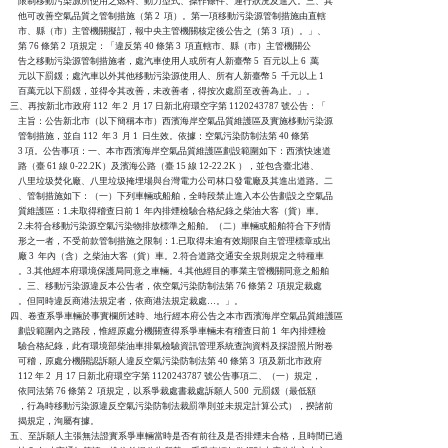
    限制移動污染源所使用之燃料、動力型式、操作條件、運行狀況及進入。三、其

    他可改善空氣品質之管制措施（第 2  項）。第一項移動污染源管制措施由直轄

    市、縣（市）主管機關擬訂，報中央主管機關核定後公告之（第 3  項）。」、

    第 76 條第 2  項規定：「違反第 40 條第 3  項直轄市、縣（市）主管機關公

    告之移動污染源管制措施者，處汽車使用人或所有人新臺幣 5  百元以上 6  萬

    元以下罰鍰；處汽車以外其他移動污染源使用人、所有人新臺幣 5  千元以上 1

    百萬元以下罰鍰，並得令其改善，未改善者，得按次處罰至改善為止。」。

三、再按新北市政府 112  年 2  月 17 日新北府環空字第 1120243787 號公告：「

    主旨：公告新北市（以下簡稱本市）西濱海岸空氣品質維護區及實施栘動污染源

    管制措施，並自 112  年 3  月 1  日生效。依據：空氣污染防制法第 40 條第

    3 項。公告事項：一、本市西濱海岸空氣品質維護區劃設範圍如下：西濱快速道

    路（臺 61 線 0-22.2K）及濱海公路（臺 15 線 12-22.2K ），並包含臺北港、

    八里垃圾焚化廠、八里垃圾掩埋場與台灣電力公司林口發電廠及其進出道路。二

    、管制措施如下：（一）下列車輛或船舶，全時段禁止進入本公告劃設之空氣品

    質維護區：1.未取得稽查日前 1  年內排煙檢驗合格紀錄之柴油大客（貨）車。

    2.未符合移動污染源空氣污染物排放標準之船舶。（二）車輛或船舶符合下列情

    形之一者，不受前款管制措施之限制：1.已取得未逾有效期限自主管理標章或出

    廠 3  年內（含）之柴油大客（貨）車。2.符合道路交通安全規則規定之特種車

    。3.其他經本府環境保護局同意之車輛。4.其他經目的事業主管機關同意之船舶

    。三、移動污染源違反本公告者，依空氣污染防制法第 76 條第 2  項規定裁處

    。但同時違反商港法規定者，依商港法規定裁處…。」。

四、卷查系爭車輛於事實欄所述時、地行經本府公告之本市西濱海岸空氣品質維護區

    劃設範圍內之路段，惟經原處分機關查得系爭車輛未有稽查日前 1  年內排煙檢

    驗合格紀錄，此有環境部柴油車排氣檢驗資訊管理系統查詢資料及採證照片附卷

    可稽，原處分機關認訴願人違反空氣污染防制法第 40 條第 3  項及新北市政府

    112 年 2  月 17 日新北府環空字第 1120243787 號公告事項二、（一）規定，

    依同法第 76 條第 2  項規定，以系爭裁處書裁處訴願人 500  元罰鍰（最低額

    ，行為時移動污染源違反空氣污染防制法裁罰準則並未規定計算公式），揆諸前

    揭規定，洵屬有據。

五、至訴願人主張無法證實系爭車輛當時是否有前往及是否排煙未合格，且時間已過
