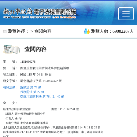
跳至主要內容
瀏覽路徑： >
查閱內容
瀏覽人數：69082287人
查閱內容
案
號：
1151060278
要
旨：
因違反空氣污染防制法事件提起訴願
發文日期：
民國 115 年 04 月 30 日
發文字號：
新北府訴決字第 1150337372 號
相關法條
：
訴願法 第 79 條
行政罰法 第 27 條
空氣污染防制法 第 76、2、40 條
全
文：
新北市政府訴願決定書                                  案號：1151060278  號

    訴願人  辰○○櫃運輸股份有限公司

    代表人  余○珍

    原處分機關  新北市政府環境保護局

上列訴願人因違反空氣污染防制法事件，不服原處分機關民國 114  年 11 月 28 日

新北環稽字第 21-114-114742  號裁處書所為之處分，提起訴願一案，本府依法決定

如下：
