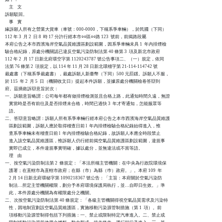
    主    文

訴願駁回。

    事    實

緣訴願人所有之營業大貨車（車號：000-0000，下稱系爭車輛），於民國（下同）

112 年 3  月 2  日 8  時 17 分許行經本市○○區○○路 123  號前，前揭路段屬

本府公告之本市西濱海岸空氣品質維護區劃設範圍，因系爭車輛未具 1  年內排煙檢

驗合格紀錄，原處分機關認已違反空氣污染防制法第 40 條第 3  項及新北市政府

112 年 2  月 17 日新北府環空字第 1120243787 號公告事項二、（一）規定，依同

法第 76 條第 2  項規定，以 114 年 11 月 28 日新北環稽字第 21-114-114742 號

裁處書（下稱系爭裁處書），裁處訴願人新臺幣（下同）500 元罰鍰。訴願人不服，

於 115  年 2  月 5  日（機關收文日）提起本件訴願，並據原處分機關檢卷答辯到

府。茲摘敘訴辯意旨於次：

一、訴願意旨略謂：公司每年都有做排煙檢測並且合格上路，此通知時間久遠，無證

    實當時是否有前往及是否排煙未合格，時間已過快 3  年才寄通知，怎能服眾等

    語。

二、答辯意旨略謂：訴願人所有系爭車輛行經本府公告之本市西濱海岸空氣品質維護

    區劃設範圍，訴願人應於取得稽查日前 l  年內排煙檢驗合格紀錄始得進入，惟

    查系爭車輛未有稽查日前 l  年內排煙檢驗合格紀錄，故訴願人本應全時段禁止

    進入該空氣品質維護區，惟訴願人仍行經前揭空氣品質維護區劃設範圍，違規事

    實即已成立，本件違規事實明確，據以處分，並無違法或不當等語。

    理    由

一、按空氣污染防制法第 2  條規定：「本法所稱主管機關：在中央為行政院環境保

    護署；在直轄市為直轄市政府；在縣（市）為縣（巿）政府。」。本府 109  年

    2 月 14 日新北府環秘字第 1090218367 號公告：「主旨：本府關於空氣污染防

    制法…所定主管機關權限，劃分予本府環境保護局執行，並…自即日生效。」準

    此，本件原處分機關為有權限處分之機關。

二、次按空氣污染防制法第 40 條規定：「各級主管機關得視空氣品質需求及污染特

    性，因地制宜劃設空氣品質維護區，實施移動污染源管制措施（第 1  項）。前

    項移動污染源管制得包括下列措施：一、禁止或限制特定汽車進入。二、禁止或
