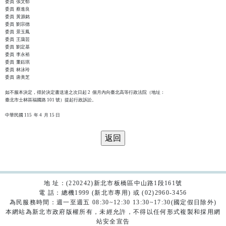
委員  張文郁

委員  蔡進良

委員  黃源銘

委員  劉宗德

委員  景玉鳳

委員  王藹芸

委員  劉定基

委員  李永裕

委員  董鈺琪

委員  林泳玲

委員  唐美芝

如不服本決定，得於決定書送達之次日起 2  個月內向臺北高等行政法院（地址：

臺北市士林區福國路 101 號）提起行政訴訟。

地 址：(220242)新北市板橋區中山路1段161號
電 話：總機1999 (新北市專用) 或 (02)2960-3456
為民服務時間：週一至週五 08:30~12:30 13:30~17:30(國定假日除外)
本網站為新北市政府版權所有，未經允許，不得以任何形式複製和採用網
站安全宣告