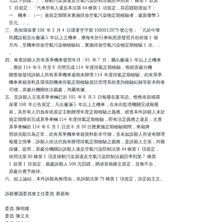
    元以下罰鍰。」，移動污染源違反空氣污染防制法裁罰準則第 7  條第 1  款第

    1   目規定：「汽車所有人違反本法第 44 條第 1  項規定，其罰鍰額度如下：

    一、機車：（一）逾規定期限未實施排放空氣污染物定期檢驗者，處新臺幣 5

    百元。」。

三、再按環保署 108  年 3  月 4  日環署空字第 1080013979 號公告：「凡於中華

    民國設籍且出廠滿 5  年以上之機車，應每年於行車執照原發照月份前後 1  個

    月內，至機車排放空氣污染物檢驗站，實施排放空氣污染物定期檢驗 1  次。」

    。

四、卷查訴願人所有系爭機車發照年月：81  年 7  月，屬出廠滿 5  年以上之機車

    ，應於 114  年 6  月至 8  月間完成 114  年度排氣定期檢驗，惟經原處分機

    關查核發現訴願人所有系爭機車逾期未辦理 114  年度排氣定期檢驗，此有系爭

    機車車籍資料及環境部機車排氣定期檢驗資訊管理系統查詢檢驗紀錄等影本附卷

    可稽，原處分機關依法裁處，洵屬有據。

五、至訴願人主張系爭車輛已於 105  年 8  月 3  日報廢在案等語。惟惟依前揭環

    保署 108  年公告規定，凡出廠滿 5  年以上之機車，在未向監理機關完成報廢

    前，其所有人仍負有依規定主動辦理年度定期檢驗之義務。經查本件訴願人未於

    規定期限前完成系爭車輛 114  年度排氣定期檢驗，即有法定義務之違反；次查

    系爭車輛於 114  年 6  月 1  日至 8  月 30 日應實施定期檢驗期間，車籍牌

    照狀況顯示為正常，此有系爭機車車籍資料影本可稽，並未如訴願人所述有辦理

    報廢之情事，訴願人依法仍負有辦理排氣定期檢驗之義務，是訴願人主張，尚難

    採據。從而，原處分機關以訴願人違反空氣污染防制法第 44 條第 1  項規定，

    依同法第 80 條第 1  項及移動污染源違反空氣污染防制法裁罰準則第 7  條第

    1  款第 1  目規定，裁處訴願人 500 元罰鍰，揆諸首揭條文規定，並無不合，

    原處分應予維持。

六、綜上論結，本件訴願為無理由，依訴願法第 79 條第 1  項規定，決定如主文。

訴願審議委員會主任委員  蔡庭榕

委員  陳明燦

委員  陳立夫
