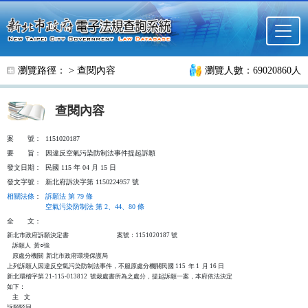
跳至主要內容
瀏覽路徑： >
查閱內容
瀏覽人數：69020860人
查閱內容
案
號：
1151020187
要
旨：
因違反空氣污染防制法事件提起訴願
發文日期：
民國 115 年 04 月 15 日
發文字號：
新北府訴決字第 1150224957 號
相關法條
：
訴願法 第 79 條
空氣污染防制法 第 2、44、80 條
全
文：
新北市政府訴願決定書                                   案號：1151020187 號

    訴願人  黃○強

    原處分機關  新北市政府環境保護局

上列訴願人因違反空氣污染防制法事件，不服原處分機關民國 115  年 1  月 16 日

新北環稽字第 21-115-013812  號裁處書所為之處分，提起訴願一案，本府依法決定

如下：

    主    文

訴願駁回。
