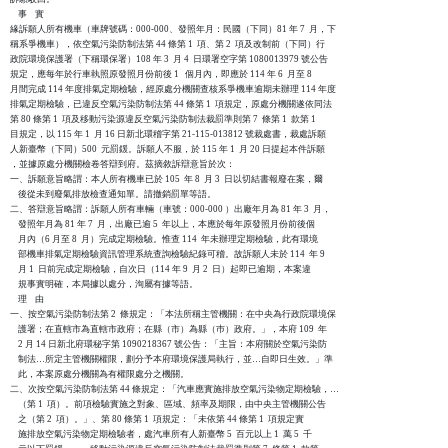
    事    實

緣訴願人所有機車（車牌號碼：000-000、發照年月：民國（下同）81 年 7  月，下

稱系爭機車），依空氣污染防制法第 44 條第 1  項、第 2  項及改制前（下同）行

政院環境保護署（下稱環保署）108 年 3  月 4  日環署空字第 1080013979 號公告

規定，應每年於行車執照原發照月份前後 1   個月內，即應於 114 年 6  月至 8

月間完成 114 年度排氣定期檢驗，經原處分機關查核系爭機車逾期未辦理 114 年度

排氣定期檢驗，已違反空氣污染防制法第 44 條第 1  項規定，原處分機關遂依同法

第 80 條第 1  項及移動污染源違反空氣污染防制法裁罰準則第 7  條第 1  款第 1

目規定，以 115 年 1  月 16 日新北環稽字第 21-115-013812 號裁處書，裁處訴願

人新臺幣（下同）500  元罰鍰。訴願人不服，於 115 年 1  月 20 日提起本件訴願

，並據原處分機關檢卷答辯到府。茲摘敘訴辯意旨於次：

一、訴願意旨略謂：本人所有機車已於 105  年 8  月 3  日以切結書報廢在案，爾

    後從未到廢氣排放檢查通知單。請撤銷罰單等語。

二、答辯意旨略謂：訴願人所有車輛（車號：000-000 ）出廠年月為 81 年 3  月，

    發照年月為 81 年 7  月，出廠已逾 5  年以上，本應於每年原發照月份前後個

    月內（6 月至 8  月）完成定期檢驗。惟查 114  年未辦理定期檢驗，此有環境

    部機車排氣定期檢驗資訊管理系統查詢檢驗紀錄可稽。故訴願人未於 114  年 9

    月 1  日前完成定期檢驗，自次日（114 年 9  月 2  日）起即已逾期，本案違

    規事實明確，本局據以處分，洵屬有據等語。

    理    由

一、按空氣污染防制法第 2  條規定：「本法所稱主管機關：在中央為行政院環境保

    護署；在直轄市為直轄市政府；在縣（市）為縣（巿）政府。」，本府 109  年

    2 月 14 日新北府環秘字第 1090218367 號公告：「主旨：本府關於空氣污染防

    制法…所定主管機關權限，劃分予本府環境保護局執行，並…自即日生效。」準

    此，本案原處分機關為有權限處分之機關。

二、次按空氣污染防制法第 44 條規定：「汽車應實施排放空氣污染物定期檢驗，…

    （第 1  項）。前項檢驗實施之對象、區域、頻率及期限，由中央主管機關公告

    之（第 2  項）。」、第 80 條第 1  項規定：「未依第 44 條第 1  項規定實

    施排放空氣污染物定期檢驗者，處汽車所有人新臺幣 5  百元以上 1  萬 5  千
