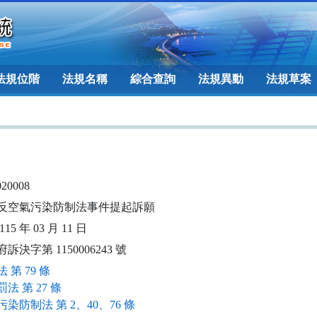
法規位階
法規名稱
綜合查詢
法規異動
法規草案
020008
反空氣污染防制法事件提起訴願
15 年 03 月 11 日
訴決字第 1150006243 號
 第 79 條
法 第 27 條
染防制法 第 2、40、76 條