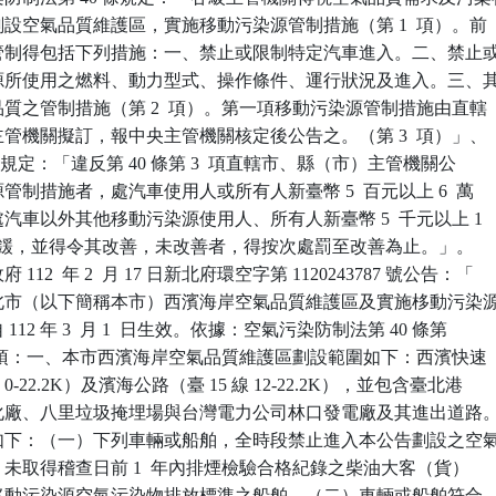
宜劃設空氣品質維護區，實施移動污染源管制措施（第 1  項）。前

染源管制得包括下列措施：一、禁止或限制特定汽車進入。二、禁止或
污染源所使用之燃料、動力型式、操作條件、運行狀況及進入。三、其
氣品質之管制措施（第 2  項）。第一項移動污染源管制措施由直轄

）主管機關擬訂，報中央主管機關核定後公告之。（第 3  項）」、

 2  項規定：「違反第 40 條第 3  項直轄市、縣（市）主管機關公

染源管制措施者，處汽車使用人或所有人新臺幣 5  百元以上 6  萬

；處汽車以外其他移動污染源使用人、所有人新臺幣 5  千元以上 1

元以下罰鍰，並得令其改善，未改善者，得按次處罰至改善為止。」。

12  年 2  月 17 日新北府環空字第 1120243787 號公告：「

告新北市（以下簡稱本市）西濱海岸空氣品質維護區及實施栘動污染源
 112 年 3  月 1  日生效。依據：空氣污染防制法第 40 條第 

。公告事項：一、本市西濱海岸空氣品質維護區劃設範圍如下：西濱快速

 線 0-22.2K）及濱海公路（臺 15 線 12-22.2K），並包含臺北港

圾焚化廠、八里垃圾掩埋場與台灣電力公司林口發電廠及其進出道路。
措施如下：（一）下列車輛或船舶，全時段禁止進入本公告劃設之空氣
：1. 未取得稽查日前 1  年內排煙檢驗合格紀錄之柴油大客（貨）

未符合移動污染源空氣污染物排放標準之船舶。（二）車輛或船舶符合
