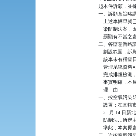
起本件訴願，並
一、訴願意旨略謂
    上述車輛早就
    染防制法
    罰顯有不當
二、答辯意旨略
    劃設範圍，
    該車未有稽
    管理系統
    完成排煙
    事實明確，
    理    由

一、按空氣污染防
    護署；在直
    2   月 1
    防制法…
    準此，本案
二、次按空氣污染