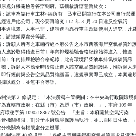
據原處分機關檢卷答辯到府。茲摘敘訴辯意旨於次：

：該車為靠行車主林○緯所有，己車己開靠行在本公司自行營運，
已經過戶他公司，現今要再追究 112  年 3  月 20 日違反空氣污

案，因事過境遷、人事已非，建請逕向靠行車主既暨使用人追究，此裁
之處，請撤銷原處分等語。

謂：訴願人所有之車輛行經本府公告之本市西濱海岸空氣品質維護
訴願人應於取得稽查日前 l  年內排煙檢驗合格紀錄始得進入，惟查

查日前 l  年內排煙檢驗合格紀錄，此有環境部柴油車排氣檢驗資訊

資料可稽，訴願人本應全時段禁止進入該空氣品質維護區，惟訴願人未
檢測，即行經前揭公告空氣品質維護區，違規事實即已成立，本案違規
本局據以處分，並無不合等語。

制法第 2  條規定：「本法所稱主管機關：在中央為行政院環境保
轄市為直轄市政府；在縣（市）為縣（巿）政府。」，本府 109 年 

4 日新北府環秘字第 1090218367 號公告：「主旨：本府關於空氣污染

所定主管機關權限，劃分予本府環境保護局執行，並…自即日生效。」
原處分機關為有權限處分之機關。

防制法第 40 條規定：「各級主管機關得視空氣品質需求及污染特