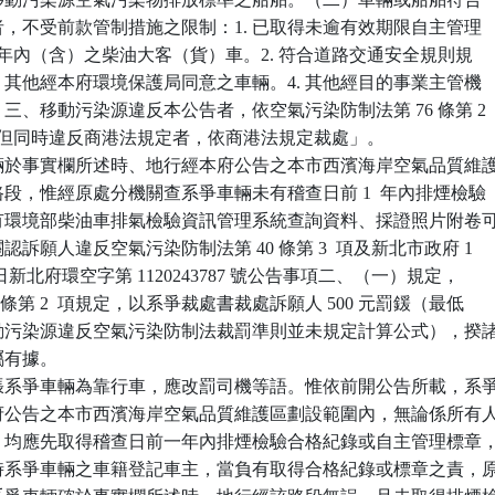
一者，不受前款管制措施之限制：1. 已取得未逾有效期限自主管理

 3   年內（含）之柴油大客（貨）車。2. 符合道路交通安全規則規

。3. 其他經本府環境保護局同意之車輛。4. 其他經目的事業主管機

舶。三、移動污染源違反本公告者，依空氣污染防制法第 76 條第 2

裁處。但同時違反商港法規定者，依商港法規定裁處」。

輛於事實欄所述時、地行經本府公告之本市西濱海岸空氣品質維護
之路段，惟經原處分機關查系爭車輛未有稽查日前 1  年內排煙檢驗

，此有環境部柴油車排氣檢驗資訊管理系統查詢資料、採證照片附卷可
關認訴願人違反空氣污染防制法第 40 條第 3  項及新北市政府 1

  月 17 日新北府環空字第 1120243787 號公告事項二、（一）規定，

76  條第 2  項規定，以系爭裁處書裁處訴願人 500 元罰鍰（最低

時移動污染源違反空氣污染防制法裁罰準則並未規定計算公式），揆諸
屬有據。

張系爭車輛為靠行車，應改罰司機等語。惟依前開公告所載，系爭
駛本府公告之本市西濱海岸空氣品質維護區劃設範圍內，無論係所有人
用人，均應先取得稽查日前一年內排煙檢驗合格紀錄或自主管理標章，
行為時系爭車輛之車籍登記車主，當負有取得合格紀錄或標章之責，原