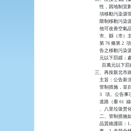
    性，因地制
    項移動污
    限制移動
    他可改善空
    市、縣（市
    第 76 條第
    告之移動污
    元以下罰鍰
      百萬
三、再按新北市政府 1
    主旨：公
    管制措施，並自
    3   項
    道路（臺 61 
    、八里垃
    二、管制
    品質維護區
    車。2. 