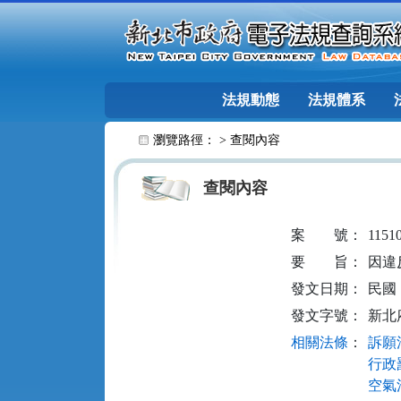
跳至主要內容
法規動態
法規體系
:::
瀏覽路徑： >
查閱內容
查閱內容
案
號：
1151
要
旨：
因違
發文日期：
民國 1
發文字號：
新北府
相關法條
：
訴願法
行政罰
空氣污