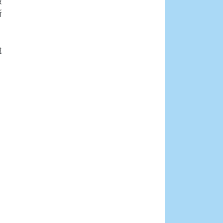







