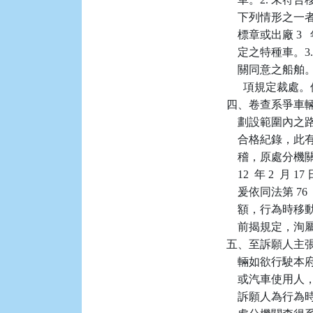
    下列情形之
    標章或出廠
    定之特種車
    關同意之船
      項規定
四、卷查系爭車
    劃設範圍內
    合格紀錄
    稽，原處分機
    12  年 2
    爰依同法第 
    額，行為
    前揭規定，洵
五、至訴願人主
    輛如欲行
    或汽車使
    訴願人為