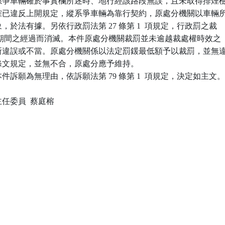
查得系爭車輛確於事實欄所述時、地行經該路段無誤，且未取得排煙檢
錄，確已違反上開規定，縱系爭車輛為靠行契約，原處分機關以車輛所
對象，於法有據。另依行政罰法第 27 條第 1  項規定，行政罰之裁

3  年期間之經過而消滅。本件原處分機關裁罰並未逾越裁處權時效之

謂有所違誤或不當。原處分機關係以法定罰鍰最低額予以裁罰，並無違
首揭條文規定，並無不合，原處分應予維持。

訴願為無理由，依訴願法第 79 條第 1  項規定，決定如主文。
委員  蔡庭榕
