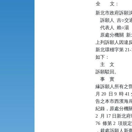
全
文：
新北市政府訴願決定書      
    訴願人  吉
    代表人  賴○湯

    原處分機關 
上列訴願人因違反空
新北環稽字第 21
如下：

    主    文

訴願駁回。

    事    實

緣訴願人所有之營業
月 20  日 9  
告之本市西濱海岸
紀錄，原處分機關認
2  月 17 日新
76  條第 2  項規
，裁處訴願人新臺幣（