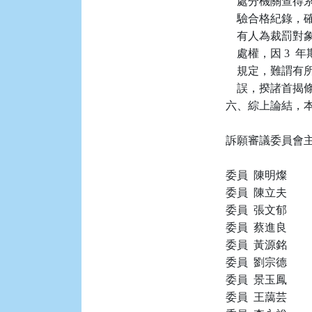
    處分機關
    驗合格紀
    有人為裁罰
    處權，因 
    規定，難
    誤，揆諸
六、綜上論結，本件
訴願審議委員會主任
委員  陳明燦

委員  陳立夫

委員  張文郁

委員  蔡進良

委員  黃源銘

委員  劉宗德

委員  景玉鳳

委員  王藹芸
