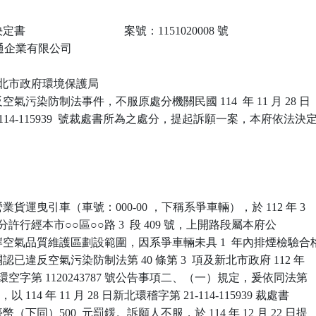
                             案號：1151020008 號

○交通企業有限公司

 新北市政府環境保護局

氣污染防制法事件，不服原處分機關民國 114  年 11 月 28 日

-114-115939  號裁處書所為之處分，提起訴願一案，本府依法決定
貨運曳引車（車號：000-00 ，下稱系爭車輛），於 112 年 3 

時 41 分許行經本市○○區○○路 3  段 409 號，上開路段屬本府公

空氣品質維護區劃設範圍，因系爭車輛未具 1  年內排煙檢驗合格
已違反空氣污染防制法第 40 條第 3  項及新北市政府 112 年 

北府環空字第 1120243787 號公告事項二、（一）規定，爰依同法第 

定，以 114 年 11 月 28 日新北環稽字第 21-114-115939 裁處書

下同）500  元罰鍰。訴願人不服，於 114 年 12 月 22 日提
