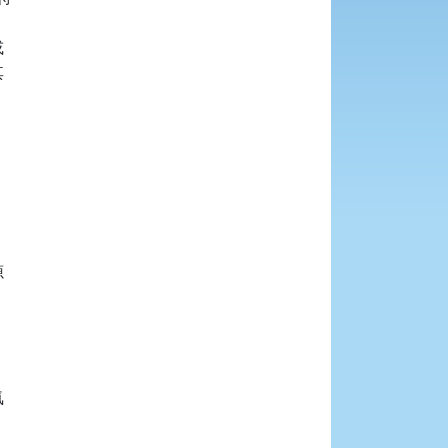









