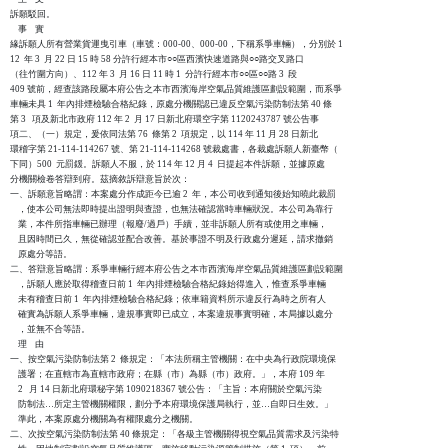
訴願駁回。

    事    實

緣訴願人所有營業貨運曳引車（車號：000-00、000-00，下稱系爭車輛），分別於 1

12  年 3  月 22 日 15 時 58 分許行經本市○○區西濱快速道路與○○路交叉路口

（往竹圍方向）、112 年 3  月 16 日 11 時 1  分許行經本市○○區○○路 3  段

409 號前，經查該路段屬本府公告之本市西濱海岸空氣品質維護區劃設範圍，而系爭

車輛未具 1  年內排煙檢驗合格紀錄，原處分機關認已違反空氣污染防制法第 40 條

第 3   項及新北市政府 112 年 2  月 17 日新北府環空字第 1120243787 號公告事

項二、（一）規定，爰依同法第 76  條第 2  項規定，以 114 年 11 月 28 日新北

環稽字第 21-114-114267 號、第 21-114-114268 號裁處書，各裁處訴願人新臺幣（

下同）500  元罰鍰。訴願人不服，於 114 年 12 月 4  日提起本件訴願，並據原處

分機關檢卷答辯到府。茲摘敘訴辯意旨於次：

一、訴願意旨略謂：本案處分作成距今已逾 2  年，本公司收到通知後始知曉此裁罰

    ，使本公司無法即時提出證明與查證，也無法確認當時車輛狀況。本公司為靠行

    業，本件所指車輛已辦理（報廢/過戶）手續，並非訴願人所有或使用之車輛，

    且因時間已久，無從確認並配合改善。基於事證不明及行政處分遲延，請求撤銷

    原處分等語。

二、答辯意旨略謂：系爭車輛行經本府公告之本市西濱海岸空氣品質維護區劃設範圍

    ，訴願人應於取得稽查日前 1  年內排煙檢驗合格紀錄始得進入，惟查系爭車輛

    未有稽查日前 1  年內排煙檢驗合格紀錄；依車籍資料所示違反行為時之所有人

    確實為訴願人系爭車輛，違規事實即已成立，本案違規事實明確，本局據以處分

    ，並無不合等語。

    理    由

一、按空氣污染防制法第 2  條規定：「本法所稱主管機關：在中央為行政院環境保

    護署；在直轄市為直轄市政府；在縣（市）為縣（巿）政府。」，本府 109 年 

    2   月 14 日新北府環秘字第 1090218367 號公告：「主旨：本府關於空氣污染

    防制法…所定主管機關權限，劃分予本府環境保護局執行，並…自即日生效。」

    準此，本案原處分機關為有權限處分之機關。

二、次按空氣污染防制法第 40 條規定：「各級主管機關得視空氣品質需求及污染特
