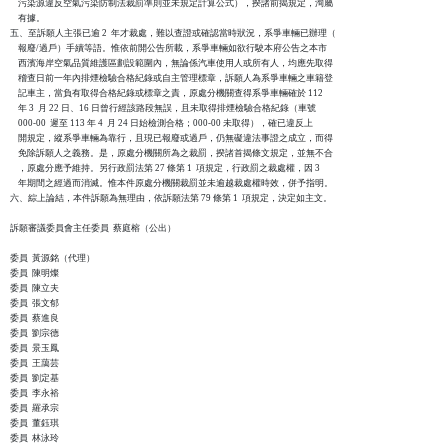
    污染源違反空氣污染防制法裁罰準則並未規定計算公式），揆諸前揭規定，洵屬

    有據。

五、至訴願人主張已逾 2  年才裁處，難以查證或確認當時狀況，系爭車輛已辦理（

    報廢/過戶）手續等語。惟依前開公告所載，系爭車輛如欲行駛本府公告之本市

    西濱海岸空氣品質維護區劃設範圍內，無論係汽車使用人或所有人，均應先取得

    稽查日前一年內排煙檢驗合格紀錄或自主管理標章，訴願人為系爭車輛之車籍登

    記車主，當負有取得合格紀錄或標章之責，原處分機關查得系爭車輛確於 112

    年 3  月 22 日、16 日曾行經該路段無誤，且未取得排煙檢驗合格紀錄（車號 

    000-00  遲至 113 年 4  月 24 日始檢測合格；000-00 未取得），確已違反上

    開規定，縱系爭車輛為靠行，且現已報廢或過戶，仍無礙違法事證之成立，而得

    免除訴願人之義務。是，原處分機關所為之裁罰，揆諸首揭條文規定，並無不合

    ，原處分應予維持。另行政罰法第 27 條第 1  項規定，行政罰之裁處權，因 3

    年期間之經過而消滅。惟本件原處分機關裁罰並未逾越裁處權時效，併予指明。

六、綜上論結，本件訴願為無理由，依訴願法第 79 條第 1  項規定，決定如主文。

訴願審議委員會主任委員  蔡庭榕（公出）

委員  黃源銘（代理）

委員  陳明燦

委員  陳立夫

委員  張文郁

委員  蔡進良

委員  劉宗德

委員  景玉鳳

委員  王藹芸

委員  劉定基

委員  李永裕

委員  羅承宗

委員  董鈺琪

委員  林泳玲
