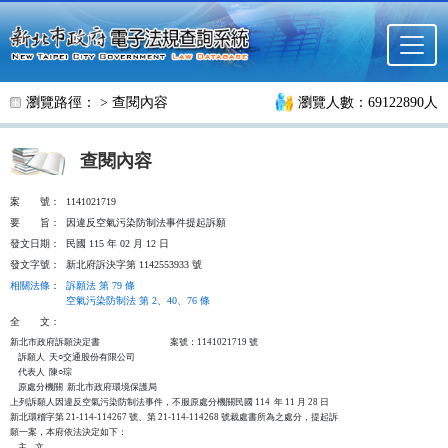
跳至主要內容
瀏覽路徑： >
查閱內容
瀏覽人數：69122890人
查閱內容
案
號：
1141021719
要
旨：
因違反空氣污染防制法事件提起訴願
發文日期：
民國 115 年 02 月 12 日
發文字號：
新北府訴決字第 1142553933 號
相關法條
：
訴願法 第 79 條
空氣污染防制法 第 2、40、76 條
全
文：
新北市政府訴願決定書                                   案號：1141021719 號

    訴願人  天○交通股份有限公司

    代表人  陳○琮

    原處分機關  新北市政府環境保護局

上列訴願人因違反空氣污染防制法事件，不服原處分機關民國 114  年 11 月 28 日

新北環稽字第 21-114-114267 號、第 21-114-114268 號裁處書所為之處分，提起訴

願一案，本府依法決定如下：

    主    文
