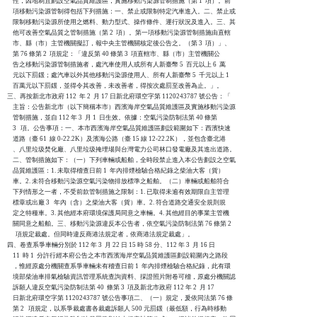
    性，因地制宜劃設空氣品質維護區，實施移動污染源管制措施（第 1  項）。前

    項移動污染源管制得包括下列措施：一、禁止或限制特定汽車進入。二、禁止或

    限制移動污染源所使用之燃料、動力型式、操作條件、運行狀況及進入。三、其

    他可改善空氣品質之管制措施（第 2  項）。第一項移動污染源管制措施由直轄

    市、縣（市）主管機關擬訂，報中央主管機關核定後公告之。（第 3  項）」、

    第 76 條第 2  項規定：「違反第 40 條第 3  項直轄市、縣（市）主管機關公

    告之移動污染源管制措施者，處汽車使用人或所有人新臺幣 5  百元以上 6  萬

    元以下罰鍰；處汽車以外其他移動污染源使用人、所有人新臺幣 5  千元以上 1

    百萬元以下罰鍰，並得令其改善，未改善者，得按次處罰至改善為止。」。

三、再按新北市政府 112  年 2  月 17 日新北府環空字第 1120243787 號公告：「

    主旨：公告新北市（以下簡稱本市）西濱海岸空氣品質維護區及實施栘動污染源

    管制措施，並自 112 年 3  月 1  日生效。依據：空氣污染防制法第 40 條第 

    3   項。公告事項：一、本市西濱海岸空氣品質維護區劃設範圍如下：西濱快速

    道路（臺 61  線 0-22.2K）及濱海公路（臺 15 線 12-22.2K），並包含臺北港

    、八里垃圾焚化廠、八里垃圾掩埋場與台灣電力公司林口發電廠及其進出道路。

    二、管制措施如下：（一）下列車輛或船舶，全時段禁止進入本公告劃設之空氣

    品質維護區：1. 未取得稽查日前 1  年內排煙檢驗合格紀錄之柴油大客（貨）

    車。2. 未符合移動污染源空氣污染物排放標準之船舶。（二）車輛或船舶符合

    下列情形之一者，不受前款管制措施之限制：1. 已取得未逾有效期限自主管理

    標章或出廠 3   年內（含）之柴油大客（貨）車。2. 符合道路交通安全規則規

    定之特種車。3. 其他經本府環境保護局同意之車輛。4. 其他經目的事業主管機

    關同意之船舶。三、移動污染源違反本公告者，依空氣污染防制法第 76 條第 2

      項規定裁處。但同時違反商港法規定者，依商港法規定裁處」。

四、卷查系爭車輛分別於 112 年 3  月 22 日 15 時 58 分、112 年 3  月 16 日 

    11  時 1  分許行經本府公告之本市西濱海岸空氣品質維護區劃設範圍內之路段

    ，惟經原處分機關查系爭車輛未有稽查日前 1  年內排煙檢驗合格紀錄，此有環

    境部柴油車排氣檢驗資訊管理系統查詢資料、採證照片附卷可稽，原處分機關認

    訴願人違反空氣污染防制法第 40  條第 3  項及新北市政府 112 年 2  月 17

    日新北府環空字第 1120243787 號公告事項二、（一）規定，爰依同法第 76 條

    第 2   項規定，以系爭裁處書各裁處訴願人 500 元罰鍰（最低額，行為時移動
