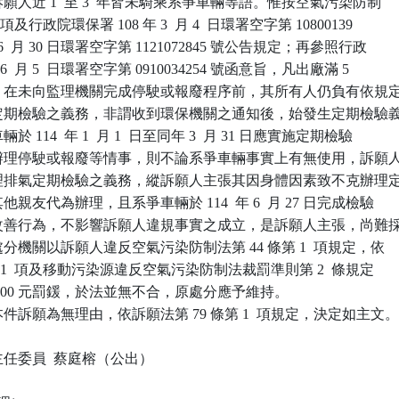
且訴願人近 1  至 3  年皆未騎乘系爭車輛等語。惟按空氣污染防制

1  項及行政院環保署 108 年 3  月 4  日環署空字第 10800139

2 年 6  月 30 日環署空字第 1121072845 號公告規定；再參照行政

年 6  月 5  日環署空字第 0910034254 號函意旨，凡出廠滿 5  

機車，在未向監理機關完成停駛或報廢程序前，其所有人仍負有依規定
年度定期檢驗之義務，非謂收到環保機關之通知後，始發生定期檢驗義
於 114  年 1  月 1  日至同年 3  月 31 日應實施定期檢驗

未有辦理停駛或報廢等情事，則不論系爭車輛事實上有無使用，訴願人
有辦理排氣定期檢驗之義務，縱訴願人主張其因身體因素致不克辦理定
其他親友代為辦理，且系爭車輛於 114  年 6  月 27 日完成檢驗

事後改善行為，不影響訴願人違規事實之成立，是訴願人主張，尚難採
原處分機關以訴願人違反空氣污染防制法第 44 條第 1  項規定，依

 條第 1  項及移動污染源違反空氣污染防制法裁罰準則第 2  條規定

人 500 元罰鍰，於法並無不合，原處分應予維持。

訴願為無理由，依訴願法第 79 條第 1  項規定，決定如主文。
任委員  蔡庭榕（公出）
