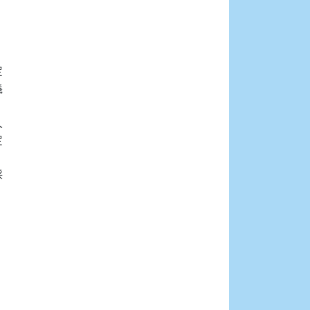











