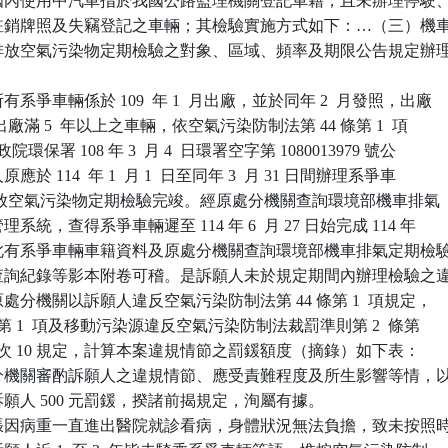
一、國內使用中汽車指於我國公路監理機關登記車籍，且未辦理停駛、
銷、註銷牌照及失竊登記之車輛；其檢驗實施方式如下：…（三）機車
實施排放空氣污染物定期檢驗之對象、區域、頻率及期限公告規定辦理
爭車輛係於 109  年 1  月出廠，並於同年 2  月發照，出廠

，屬出廠滿 5  年以上之車輛，依空氣污染防制法第 44 條第 1  項

行政院環保署 108 年 3  月 4  日環署空字第 1080013979 號公

應於 114  年 1  月 1  日至同年 3  月 31 日間辦理系爭車

  年度排放空氣污染物定期檢驗完竣。經原處分機關查詢環境部機車排氣

理系統，查得系爭車輛遲至 114 年 6  月 27 日始完成 114 年

檢，此有系爭車輛車籍資料及原處分機關查詢環境部機車排氣定期檢驗
系統查詢紀錄等影本附卷可稽。是訴願人未於規定期間內辦理檢驗之違
。原處分機關以訴願人違反空氣污染防制法第 44 條第 1  項規定，

0 條第 1  項及移動污染源違反空氣污染防制法裁罰準則第 2  條第

表 1  項次 10 規定，計算本案違規情節之罰鍰額度（摘錄）如下表：

分機關審酌訴願人之違規情節、應受責難程度及所生影響等情，以
處訴願人 500 元罰鍰，揆諸前揭規定，洵屬有據。

張因病重一直進出醫院就診看病，身體狀況無法負擔，致未按照時