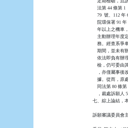
    定期檢驗，
    法第 44 條第 
    79  號、11
    院環保署 91 
    年以上之
    主動辦理
    務。經查系爭車輛
    期間，並
    依法即負
    檢，仍可委由
    ，亦僅屬
    據。從而，
    同法第 80
    ，裁處訴願
七、綜上論結，本件
訴願審議委員會主