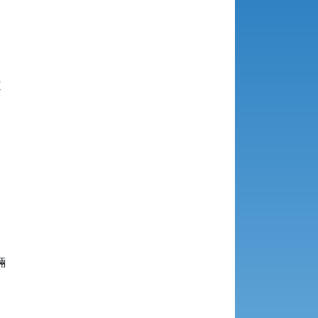









