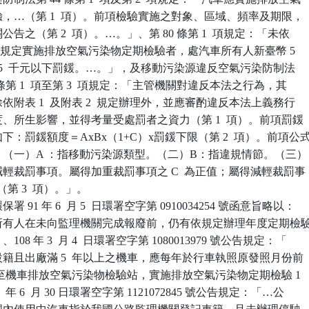
檢驗，…（第 1  項）。前項檢驗實施之對象、區域、頻率及期限，

關公告之（第 2  項）。…。」、第 80 條第 1  項規定：「未依

第 1  項規定實施排放空氣污染物定期檢驗者，處汽車所有人新臺幣 5

1  萬 5  千元以下罰鍰。…。」，及移動污染源違反空氣污染防制法

2  條第 1  項至第 3  項規定：「主管機關對違反本法之行為，其

度除依附表 1  及附表 2  規定辦理外，並應審酌違反本法上義務行

程度、所生影響，並得考量受處罰者之資力（第 1  項）。前項罰鍰

式如下：罰鍰額度＝AxBx（1+C）x罰鍰下限（第 2  項）。前項公式
如下：（一）A ：指移動污染源類型。（二）B：指違規情節。（三）

或減輕裁罰事項。屬得加重裁罰事項之 C  為正值；屬得減輕裁罰事

值（第 3  項）。」。

91 年 6  月 5  日環署空字第 0910034254 號函意旨略以：

汽車所有人在未向監理機關完成報廢前，仍有依規定辦理年度定期檢驗
、108 年 3  月 4  日環署空字第 1080013979 號公告規定：「

國設籍且出廠滿 5  年以上之機車，應每年於行車執照原發照月份前

個月內，至機車排放空氣污染物檢驗站，實施排放空氣污染物定期檢驗 1

2  年 6  月 30 日環署空字第 1121072845 號公告規定：「…公
