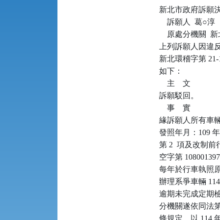
新北市政府訴願決定書      
    訴願人  葛○淳

    原處分機關 
上列訴願人因違反空
新北環稽字第 21
如下：

    主    文

訴願駁回。

    事    實

緣訴願人所有車輛〔
發照年月：109 年
第 2  項及改制前
空字第 10800
每年於行車執照原發照
辦理系爭車輛 1
逾期未完成定期檢驗
分機關遂依同法第 
條規定，以 114 年