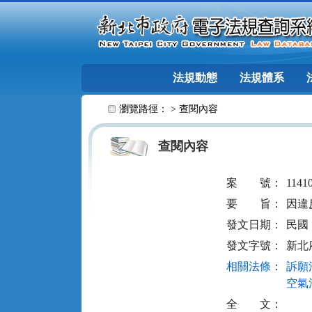
跳至主要內容
法規動態
法規體系
:::
瀏覽路徑： >
查閱內容
查閱內容
案
號：
1141
要
旨：
因違
發文日期：
民國 1
發文字號：
新北府
相關法條
：
訴願法
空氣污
全
文：