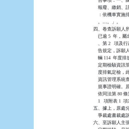
    告事項：
    報廢、繳
    ：依機車
    。…。」。

四、卷查訴願人所有系
    已逾 5  年
    、第 2   項及
    告規定，訴願人原
    輛 114
    定期檢驗資訊管
    度排氣定
    資訊管理
    規事證明確
    依同法第 8
    1   項附
五、據上，原處
    爭裁處書裁
六、至訴願人主