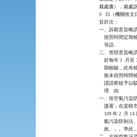
裁處書），裁處訴願
9   日（機關
旨於次：

一、訴願意旨略
    按照時間定
    等語。

二、答辯意旨略謂：查
    於每年 1 
    期檢驗，
    致未按照
    謹請察核予以
    理    由

一、按空氣污染防
    護署；在
    109 年 2
    氣污染防
    效。」。
二、次按空氣污染防