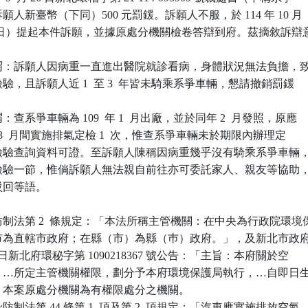
人新臺幣（下同）500 元罰鍰。訴願人不服，於 114 年 10 月 

收文日）提起本件訴願，並據原處分機關檢卷答辯到府。茲摘敘訴辯意
謂：訴願人因病重一直進出醫院就診看病，身體狀況無法負擔，致
期檢驗，且訴願人近 1  至 3  年皆未騎乘系爭車輛，懇請撤銷罰鍰

系爭車輛為 109  年 1  月出廠，並於同年 2  月發照，原應

 月至 3  月間實施排氣定檢 1  次，惟查系爭車輛未於期限內辦理定

此有檢驗查詢資料可證。至訴願人陳稱因病重幾乎沒有騎乘系爭車輛，
時間檢驗一節，惟倘訴願人無法親自前往亦可委託家人、親友等協助，
駁回等語。

制法第 2  條規定：「本法所稱主管機關：在中央為行政院環境保
直轄市為直轄市政府；在縣（市）為縣（巿）政府。」，及新北市政府
  月 14 日新北府環秘字第 1090218367 號公告：「主旨：本府關於空

制法、…所定主管機關權限，劃分予本府環境保護局執行，…自即日生
準此，本案原處分機關為有權限處分之機關。

制法第 44 條第 1  項及第 2  項規定：「汽車應實施排放空氣
