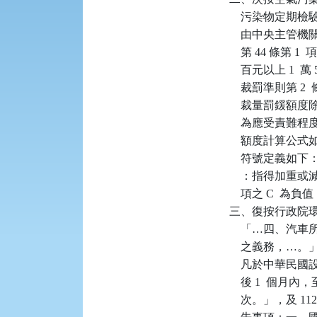
    污染物定期
    由中央主管機
    第 44 條
    百元以上 
    裁罰準則第 
    裁量罰鍰額
    為應受責難
    額度計算公
    符號定義
    ：指得加重
    項之 C  為負
三、復按行政院環保署 
    「…四、
    之義務，…。」
    凡於中華民
    後 1  
    次。」，及 11