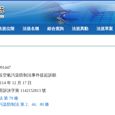
法規位階
法規名稱
綜合查詢
法規異動
法規草案
091447
反空氣污染防制法事件提起訴願
14 年 12 月 17 日
訴決字第 1142152813 號
 第 79 條
染防制法 第 2、44、80 條