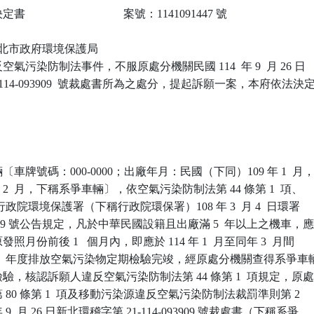
                             案號：1141091447 號

 新北市政府環境保護局

氣污染防制法事件，不服原處分機關民國 114  年 9  月 26 日

-114-093909  號裁處書所為之處分，提起訴願一案，本府依法決定
車牌號碼：000-0000；出廠年月：民國（下同）109 年 1  月，
 2  月，下稱系爭車輛〕，依空氣污染防制法第 44 條第 1  項、

行政院環境保護署（下稱行政院環保署）108 年 3  月 4  日環署

13979 號公告規定，凡於中華民國設籍且出廠滿 5  年以上之機車，應
月份前後 1   個月內，即應於 114 年 1  月至同年 3  月間

14  年度排放空氣污染物定期檢驗完竣，經原處分機關查得系爭車輛
，核認訴願人違反空氣污染防制法第 44 條第 1  項規定，原處
80 條第 1  項及移動污染源違反空氣污染防制法裁罰準則第 2  

 9  月 26 日新北環稽字第 21-114-093909 號裁處書（下稱系爭
