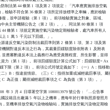
制法第 44 條第 1  項及第 2  項規定：「汽車應實施排放空氣

檢驗，檢驗不符合第 36 條第 2  項所定排放標準之車輛，應於檢驗

 個月內修復，並申請複驗（第 1  項）。前項檢驗實施之對象、區域、

由中央主管機關公告之（第 2  項）。」、同法第 80 條第 1  項

依第 44 條第 1  項規定實施空氣污染物定期檢驗者，處汽車所有人

元以上 1  萬 5  千元以下罰鍰。」。

違反空氣污染防制法裁罰準則第 2  條第 1  項、第 2  項及第

定:「主管機關對違反本法之行為，其裁量罰鍰額度除依附表 1  及附表

定辦理外，並應審酌違反本法上義務行為應受責難程度、所生影響，並得

者之資力（第 1  項）。前項罰鍰額度計算公式如下：罰鍰額度= Ax

+C）x罰鍰下限（第 2  項）。前項公式符號定義如下：（一）A：指移動

型。（二）B：指違規情節。（三）C：指得加重或減輕裁罰事項。屬得
之 C  為正值；屬得減輕裁罰事項之 C  為負值（第 3  項）。」

  年 3  月 4  日環署空字第 1080013979 號公告：「…公告事

華民國設籍且出廠滿 5  年以上之機車，應每年於行車執照原發照月

  個月內，至機車排放空氣污染物檢驗站，實施排放空氣污染物定期檢
