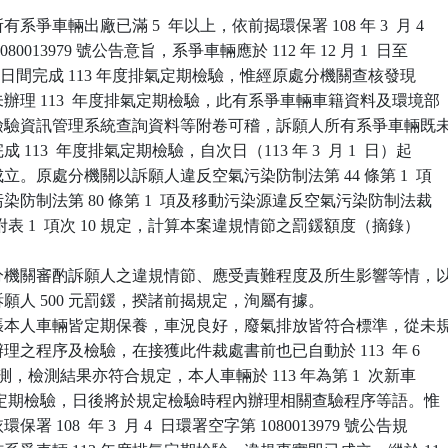
爭車輛出廠已滿 5  年以上，依前揭環保署 108 年 3  月 4 

080013979 號公告意旨，系爭車輛應於 112 年 12 月 1  日至 

2  月 29 日間完成 113 年度排氣定期檢驗，惟經原處分機關查核發現

期未辦理 113  年度排氣定期檢驗，此有系爭車輛車籍資料及環境部

定期檢驗資訊管理系統查詢資料等附卷可稽，訴願人所有系爭車輛既未
成 113  年度排氣定期檢驗，自次日（113 年 3  月 1  日）起

已成立。原處分機關以訴願人違反空氣污染防制法第 44 條第 1  項

氣污染防制法第 80 條第 1  項及移動污染源違反空氣污染防制法裁

  條附表 1  項次 10 規定，計算本案違規情節之罰鍰額度（摘錄）

分機關審酌訴願人之違規情節、應受責難程度及所生影響等情，以
處訴願人 500 元罰鍰，揆諸前揭規定，洵屬有據。

張本人車輛皆定期保養，車況良好，廢氣排放皆符合標準，從未規
應辦理之程序及檢驗，在接獲此件裁處書前也已自動於 113  年 6 

辦理檢測，檢測結果亦符合規定，本人車輛於 113 年為第 1  次新車 

後應辦理定期檢驗，日後將於規定檢驗時程內辦理相關查驗程序等語。惟

保署 108  年 3  月 4  日環署空字第 1080013979 號公告規
