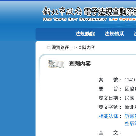
跳至主要內容
法規動態
法規體系
:::
瀏覽路徑： >
查閱內容
查閱內容
案
號：
1141
要
旨：
因違
發文日期：
民國 1
發文字號：
新北府
相關法條
：
訴願法
空氣污
全
文：