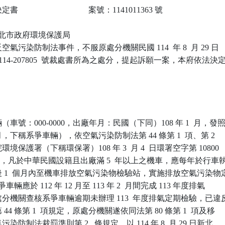
                             案號：1141011363 號

 新北市政府環境保護局

氣污染防制法事件，不服原處分機關民國 114  年 8  月 29 日

-114-207805  號裁處書所為之處分，提起訴願一案，本府依法決定
車號：000-0000，出廠年月：民國（下同）108 年 1  月，發照
  月，下稱系爭車輛），依空氣污染防制法第 44 條第 1  項、第 2

保護署（下稱環保署）108 年 3  月 4  日環署空字第 10800

意旨，凡於中華民國設籍且出廠滿 5  年以上之機車，應每年於行車執
 1  個月內至機車排放空氣污染物檢驗站，實施排放空氣污染物定
車輛應於 112 年 12 月至 113 年 2  月間完成 113 年度排氣

分機關查核系爭車輛逾期未辦理 113  年度排氣定期檢驗，已違反
4 條第 1  項規定，原處分機關遂依同法第 80 條第 1  項及移

防制法裁罰準則第 2   條規定，以 114 年 8  月 29 日新北
