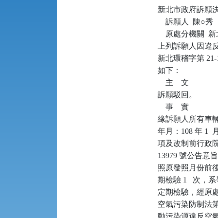
新北市政府訴願決定書      
    訴願人  陳○秀

    原處分機關 
上列訴願人因違反空
新北環稽字第 21
如下：

    主    文

訴願駁回。

    事    實

緣訴願人所有車輛（
年月：108 年 1
項及改制前行政院環境
13979 號公告
照原發照月份前後
期檢驗 1   次，系爭
定期檢驗，經原處
空氣污染防制法第 4
動污染源違反空氣污染