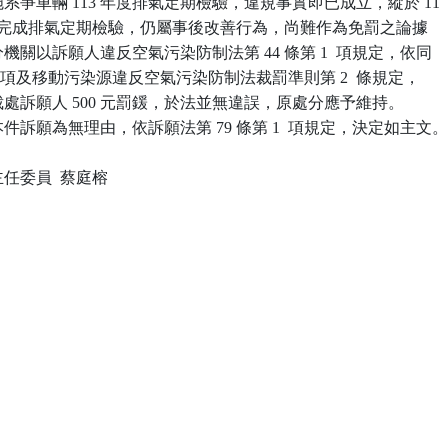
實施系爭車輛 113 年度排氣定期檢驗，違規事實即已成立，縱於 11

 月 15 日完成排氣定期檢驗，仍屬事後改善行為，尚難作為免罰之論據

處分機關以訴願人違反空氣污染防制法第 44 條第 1  項規定，依同

條第 1  項及移動污染源違反空氣污染防制法裁罰準則第 2  條規定，

書裁處訴願人 500 元罰鍰，於法並無違誤，原處分應予維持。

訴願為無理由，依訴願法第 79 條第 1  項規定，決定如主文。
委員  蔡庭榕
