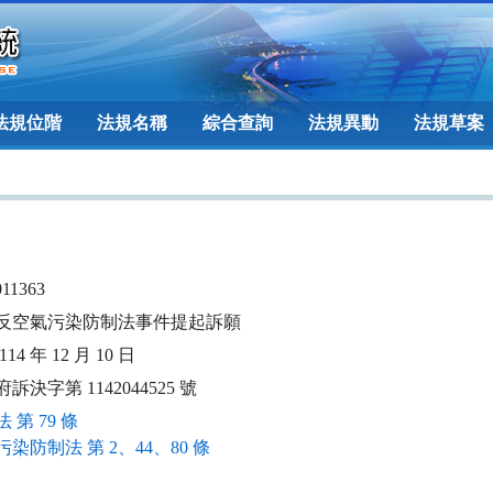
法規位階
法規名稱
綜合查詢
法規異動
法規草案
011363
反空氣污染防制法事件提起訴願
14 年 12 月 10 日
訴決字第 1142044525 號
 第 79 條
染防制法 第 2、44、80 條