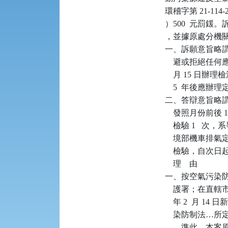
環稽字第 21-1
）500  元罰鍰。
，並據原處分機關
一、訴願意旨略
    避或拒絕任
    月 15 日
    5  年後
二、答辯意旨略謂
    發照月份前後
    檢驗 1  
    境部機車
    檢驗，自
    理    由

一、按空氣污染防
    護署；在直
    年 2  月 
    染防制法
    。準此，本