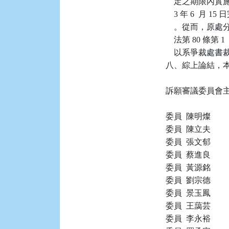
    定之期限內
    3 年 6 
    。從而，原
    法第 80 
    以系爭裁處
八、綜上論結，本件
訴願審議委員會主任
委員  陳明燦

委員  陳立夫

委員  張文郁

委員  蔡進良

委員  黃源銘

委員  劉宗德

委員  景玉鳳

委員  王藹芸

委員  李永裕
