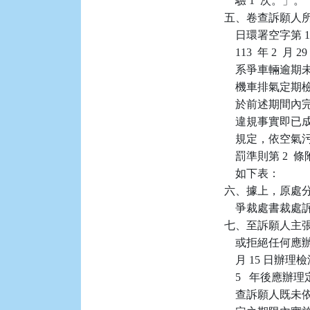
    驗 1  次。」。

五、卷查訴願人所有系
    日環署空字第 1
    113  年 
    系爭車輛逾
    機車排氣
    於前述期間內完
    違規事實即
    規定，依空
    罰準則第 2
    如下表：

六、據上，原處
    爭裁處書裁
七、至訴願人主
    或拒絕任何
    月 15 日
    5   年
    查訴願人既未依環