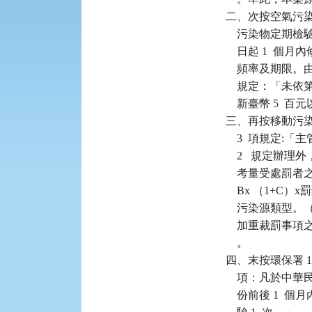
二、次按空氣污染防
    污染物定期
    日起 1 
    頻率及期限。
    規定：「未
    新臺幣 5  百
三、再按移動污染源
    3  項規
    2   規
    考量受處罰
    Bx （1
    污染源類
    加重裁罰事項
    。

四、末按環保署 108
    項：凡於中
    份前後 1