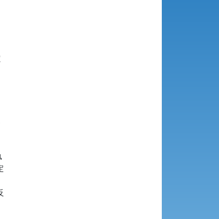









