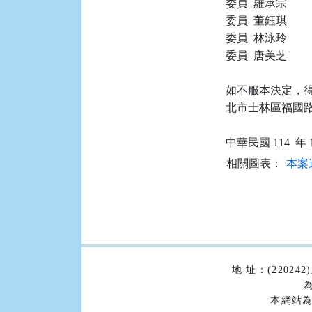
委員  羅承宗

委員  董鈺琪

委員  林泳玲

委員  唐美芝

如不服本決定，得
北市士林區福國路 
相關圖表：
本案
:::
地 址：(2202
為
本網站