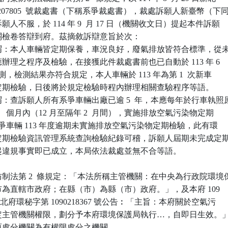
14-207805  號裁處書（下稱系爭裁處書），裁處訴願人新臺幣（下同
訴願人不服，於 114 年 9  月 17 日（機關收文日）提起本件訴願

檢卷答辯到府。茲摘敘訴辯意旨於次：

謂：本人車輛皆定期保養，車況良好，廢氣排放皆符合標準，從未
何應辦理之程序及檢驗，在接獲此件裁處書前也已自動於 113 年 6 

辦理檢測，檢測結果亦符合規定，本人車輛於 113 年為第 1  次新車 

應辦理定期檢驗，日後將於規定檢驗時程內辦理相關查驗程序等語。

：查訴願人所有系爭車輛出廠已逾 5  年，本應每年於行車執照原
 1   個月內（12 月至隔年 2  月間），實施排放空氣污染物定期

 次，系爭車輛 113 年度逾期未實施排放空氣污染物定期檢驗，此有環

排氣定期檢驗資訊管理系統查詢檢驗紀錄可稽，訴願人屆期未完成定期
次日起違規事實即已成立，本局依法裁處並無不合等語。

制法第 2  條規定：「本法所稱主管機關：在中央為行政院環境保
轄市為直轄市政府；在縣（市）為縣（市）政府。」，及本府 109

14 日新北府環秘字第 1090218367 號公告︰「主旨：本府關於空氣污

…所定主管機關權限，劃分予本府環境保護局執行…，自即日生效。」
案原處分機關為有權限處分之機關。
