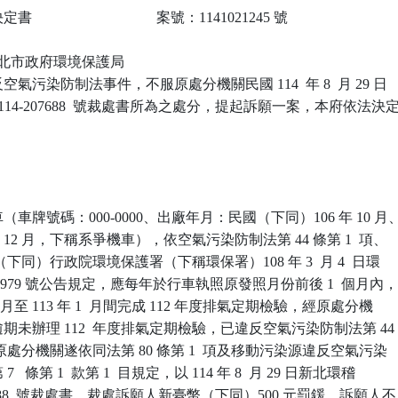
                             案號：1141021245 號

 新北市政府環境保護局

氣污染防制法事件，不服原處分機關民國 114  年 8  月 29 日

-114-207688  號裁處書所為之處分，提起訴願一案，本府依法決定
車牌號碼：000-0000、出廠年月：民國（下同）106 年 10 月、
 12 月，下稱系爭機車），依空氣污染防制法第 44 條第 1  項、

（下同）行政院環境保護署（下稱環保署）108 年 3  月 4  日環

013979 號公告規定，應每年於行車執照原發照月份前後 1  個月內，
11 月至 113 年 1  月間完成 112 年度排氣定期檢驗，經原處分機

未辦理 112  年度排氣定期檢驗，已違反空氣污染防制法第 44

，原處分機關遂依同法第 80 條第 1  項及移動污染源違反空氣污染

 條第 1  款第 1  目規定，以 114 年 8  月 29 日新北環稽

207688  號裁處書，裁處訴願人新臺幣（下同）500 元罰鍰。訴願人不
