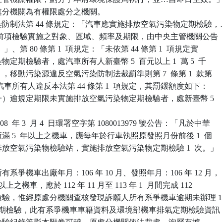
原處分機關為有權限處分之機關。

防制法第 44 條規定：「汽車應實施排放空氣污染物定期檢驗，…
 項）。前項檢驗實施之對象、區域、頻率及期限，由中央主管機關公告

項）。」、第 80 條第 1  項規定：「未依第 44 條第 1  項規定實

染物定期檢驗者，處汽車所有人新臺幣 5  百元以上 1  萬 5  千

。」，移動污染源違反空氣污染防制法裁罰準則第 7  條第 1  款第

定：「汽車所有人違反本法第 44 條第 1  項規定，其罰鍰額度如下：

（一）逾規定期限未實施排放空氣污染物定期檢驗者，處新臺幣 5  

  年 3  月 4  日環署空字第 1080013979 號公告：「凡於中華

出廠滿 5  年以上之機車，應每年於行車執照原發照月份前後 1  個

車排放空氣污染物檢驗站，實施排放空氣污染物定期檢驗 1  次。」

爭機車出廠年月：106 年 10 月、發照年月：106 年 12 月，

 年以上之機車，應於 112 年 11 月至 113 年 1  月間完成 112

定期檢驗，惟經原處分機關查核發現訴願人所有系爭機車逾期未辦理 1
度排氣定期檢驗，此有系爭機車車籍資料及環境部機車排氣定期檢驗資訊
