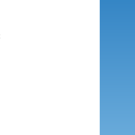





