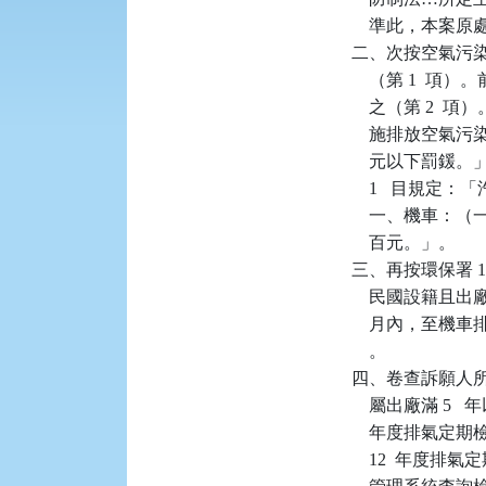
    準此，本案
二、次按空氣污染
    （第 1 
    之（第 2  
    施排放空氣污
    元以下罰鍰
    1   目規
    一、機車：
    百元。」。

三、再按環保署 108
    民國設籍且
    月內，至機
    。

四、卷查訴願人所有系
    屬出廠滿 5  
    年度排氣
    12  年