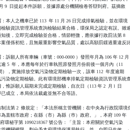
 9  月 9  日提起本件訴願，並據原處分機關檢卷答辯到府。茲摘敘

本人之機車已於 113  年 11 月 26 日完成排氣檢驗，並在環境

氣定期檢驗資訊管理系統查詢檢驗結果合格，環保局之認定有誤。雖逾
於通知後，立即完成檢驗並合格，情節輕微，應依據行政罰法第 8  

免。本案僅係初犯，且無嚴重影響空氣品質，處以高額罰鍰過重違反比
願人所有車輛（車號：000-0000 ）發照年月為 106 年 12 月

廠已逾 5  年，本應每年於行車執照原發照月份前後一個月內（11

  月間），實施排放空氣污染物定期檢驗一次，該車 112  年度逾期

放空氣污染物定期檢驗。此有環境部機車排氣定期檢驗資訊管理系統查
稽，惟訴願人屆期未完成定期檢驗，自次日（113 年 2  月 l  日

事實即已成立，本局依法裁處並無不合等語。

制法第 2  條規定：「本法所稱主管機關：在中央為行政院環境保
轄市為直轄市政府；在縣（市）為縣（巿）政府。」，本府 109 年 

4 日新北府環秘字第 1090218367 號公告：「主旨：本府關於空氣污染

所定主管機關權限，劃分予本府環境保護局執行，並…自即日生效。」