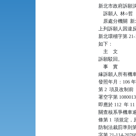
新北市政府訴願決定書      
    訴願人  林○哲

    原處分機關 
上列訴願人因違反空
新北環稽字第 21
如下：

    主    文

訴願駁回。

    事    實

緣訴願人所有機車（
發照年月：106 年
第 2  項及改制前
署空字第 1080
即應於 112  年 
關查核系爭機車逾期
條第 1  項規定
防制法裁罰準則第 7  
字第 21-114-