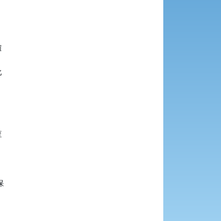









