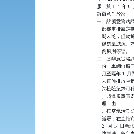
服，於 114  年
訴辯意旨於次：

一、訴願意旨略謂：
    部機車排
    期未檢，但
    條酌量減
    例原則等語。

二、答辯意旨略謂：訴
    份，車輛出
    月至隔年 1
    未實施排
    詢檢驗紀錄可
    ）起違規
    理    由

一、按空氣污染防
    護署；在直
    2   月 1
    防制法…