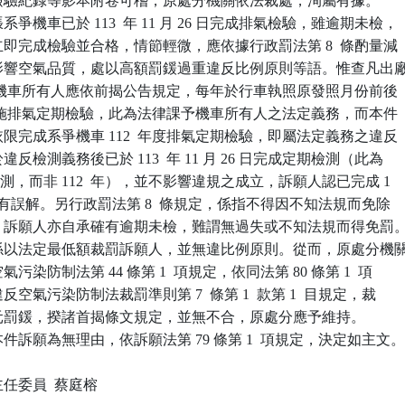
查詢檢驗紀錄等影本附卷可稽，原處分機關依法裁處，洵屬有據。

爭機車已於 113  年 11 月 26 日完成排氣檢驗，雖逾期未檢，

，立即完成檢驗並合格，情節輕微，應依據行政罰法第 8  條酌量減

嚴重影響空氣品質，處以高額罰鍰過重違反比例原則等語。惟查凡出廠
年以上之機車所有人應依前揭公告規定，每年於行車執照原發照月份前後

月內，實施排氣定期檢驗，此為法律課予機車所有人之法定義務，而本件

未依限完成系爭機車 112  年度排氣定期檢驗，即屬法定義務之違反

於違反檢測義務後已於 113  年 11 月 26 日完成定期檢測（此為

定期檢測，而非 112  年），並不影響違規之成立，訴願人認已完成 1

檢驗，容有誤解。另行政罰法第 8  條規定，係指不得因不知法規而免除

責任。訴願人亦自承確有逾期未檢，難謂無過失或不知法規而得免罰。
裁罰係以法定最低額裁罰訴願人，並無違比例原則。從而，原處分機關
氣污染防制法第 44 條第 1  項規定，依同法第 80 條第 1  項

違反空氣污染防制法裁罰準則第 7  條第 1  款第 1  目規定，裁

500 元罰鍰，揆諸首揭條文規定，並無不合，原處分應予維持。

訴願為無理由，依訴願法第 79 條第 1  項規定，決定如主文。
委員  蔡庭榕
