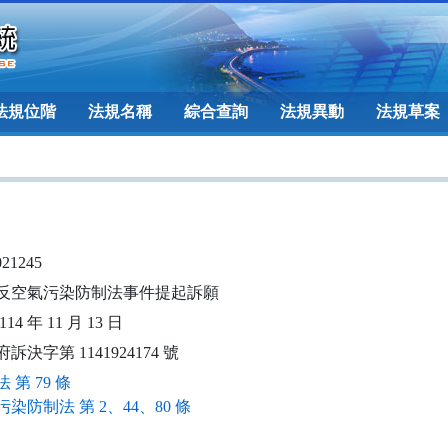
法規位階
法規名稱
綜合查詢
法規異動
法規草案
021245
反空氣污染防制法事件提起訴願
14 年 11 月 13 日
訴決字第 1141924174 號
 第 79 條
染防制法 第 2、44、80 條