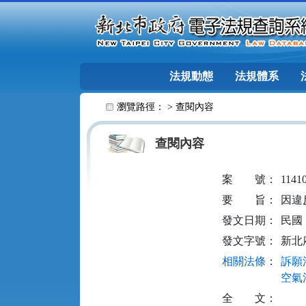
跳至主要內容
法規動態
法規體系
:::
瀏覽路徑： >
查閱內容
查閱內容
案
號：
1141
要
旨：
因違
發文日期：
民國 1
發文字號：
新北府
相關法條
：
訴願法
空氣污
全
文：