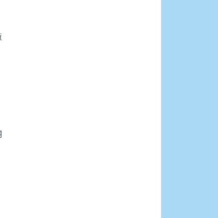







