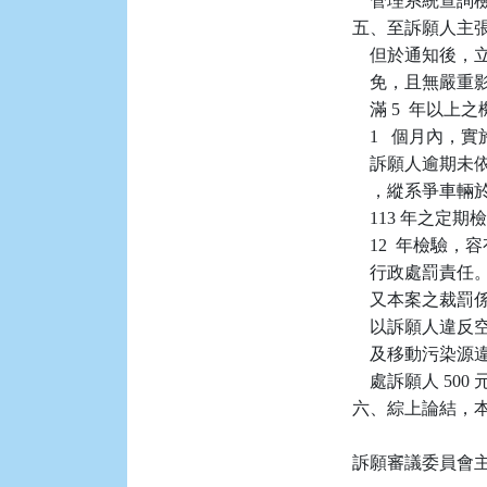
    管理系統
五、至訴願人主張系
    但於通知後
    免，且無
    滿 5  
    1   個
    訴願人逾期
    ，縱系爭車輛
    113 年之
    12  年
    行政處罰
    又本案之
    以訴願人違反空
    及移動污染源
    處訴願人 
六、綜上論結，本件
訴願審議委員會主任